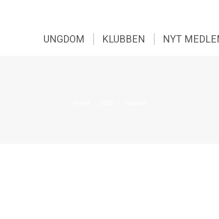
UNGDOM
KLUBBEN
NYT MEDL
You are here:
Home
2020
oktober
 startet, men de nye restriktioner pga. covid-19 betyder også her nogle æ
, hvor du skal tilmelde dig. Du skal være tilmeldt senest fredag kl. 18.00 D