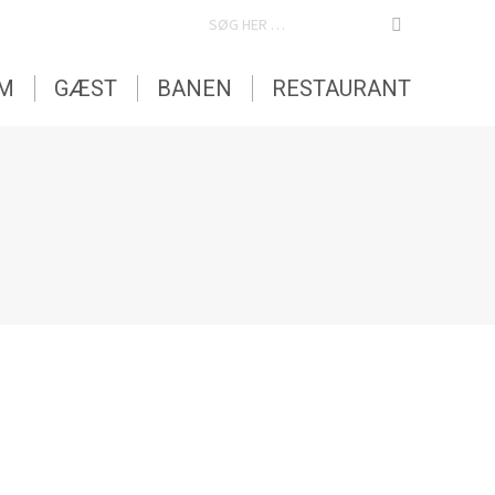
SEARCH:
EM
GÆST
BANEN
RESTAURANT
ndringer: Fremover vil vintergolfturneringen, som afvikles
er udarbejdes herefter en startliste, som…