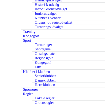
Handicapudvalget
Historisk udvalg
Introduktionsudvalget
Juniorudvalget
Klubbens Venner
Ordens- og regeludvalget
Turneringsudvalget
Træning
Kongegolf
Sport
Turneringer
Shortgame
Onsdagsmatch
Regionsgolf
Kongegolf
Elite
Klubber i klubben
Seniorklubben
Dameklubben
Herreklubben
Sponsorer
Regler
Lokale regler
Ordensregler