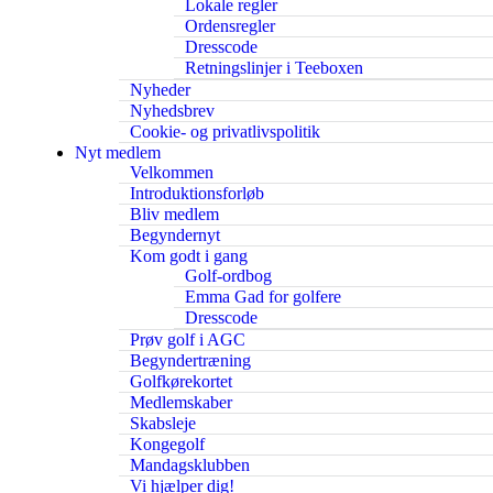
Lokale regler
Ordensregler
Dresscode
Retningslinjer i Teeboxen
Nyheder
Nyhedsbrev
Cookie- og privatlivspolitik
Nyt medlem
Velkommen
Introduktionsforløb
Bliv medlem
Begyndernyt
Kom godt i gang
Golf-ordbog
Emma Gad for golfere
Dresscode
Prøv golf i AGC
Begyndertræning
Golfkørekortet
Medlemskaber
Skabsleje
Kongegolf
Mandagsklubben
Vi hjælper dig!