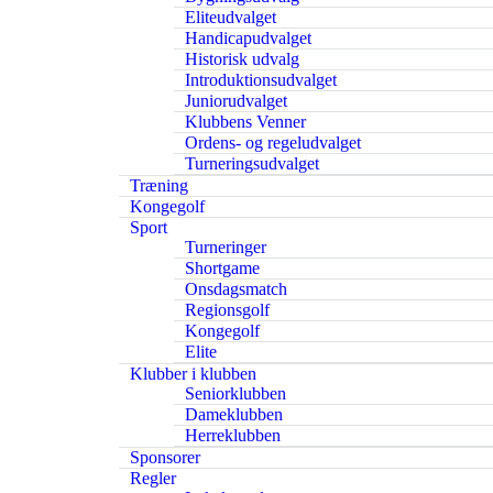
Eliteudvalget
Handicapudvalget
Historisk udvalg
Introduktionsudvalget
Juniorudvalget
Klubbens Venner
Ordens- og regeludvalget
Turneringsudvalget
Træning
Kongegolf
Sport
Turneringer
Shortgame
Onsdagsmatch
Regionsgolf
Kongegolf
Elite
Klubber i klubben
Seniorklubben
Dameklubben
Herreklubben
Sponsorer
Regler