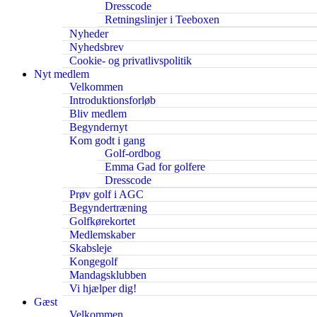
Dresscode
Retningslinjer i Teeboxen
Nyheder
Nyhedsbrev
Cookie- og privatlivspolitik
Nyt medlem
Velkommen
Introduktionsforløb
Bliv medlem
Begyndernyt
Kom godt i gang
Golf-ordbog
Emma Gad for golfere
Dresscode
Prøv golf i AGC
Begyndertræning
Golfkørekortet
Medlemskaber
Skabsleje
Kongegolf
Mandagsklubben
Vi hjælper dig!
Gæst
Velkommen