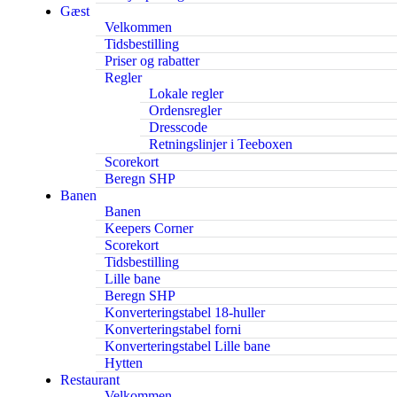
Gæst
Velkommen
Tidsbestilling
Priser og rabatter
Regler
Lokale regler
Ordensregler
Dresscode
Retningslinjer i Teeboxen
Scorekort
Beregn SHP
Banen
Banen
Keepers Corner
Scorekort
Tidsbestilling
Lille bane
Beregn SHP
Konverteringstabel 18-huller
Konverteringstabel forni
Konverteringstabel Lille bane
Hytten
Restaurant
Velkommen