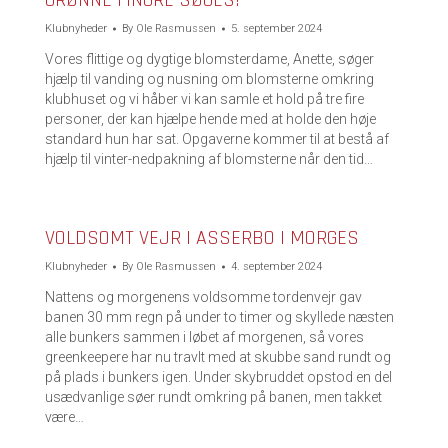
GRØNNE FINGRE SØGES!
Klubnyheder
By
Ole Rasmussen
5. september 2024
Vores flittige og dygtige blomsterdame, Anette, søger
hjælp til vanding og nusning om blomsterne omkring
klubhuset og vi håber vi kan samle et hold på tre fire
personer, der kan hjælpe hende med at holde den høje
standard hun har sat. Opgaverne kommer til at bestå af
hjælp til vinter-nedpakning af blomsterne når den tid…
VOLDSOMT VEJR I ASSERBO I MORGES
Klubnyheder
By
Ole Rasmussen
4. september 2024
Nattens og morgenens voldsomme tordenvejr gav
banen 30 mm regn på under to timer og skyllede næsten
alle bunkers sammen i løbet af morgenen, så vores
greenkeepere har nu travlt med at skubbe sand rundt og
på plads i bunkers igen. Under skybruddet opstod en del
usædvanlige søer rundt omkring på banen, men takket
være…