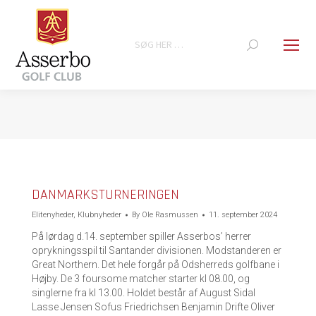
Search:
You are here:
DANMARKSTURNERINGEN
Elitenyheder
,
Klubnyheder
By
Ole Rasmussen
11. september 2024
På lørdag d.14. september spiller Asserbos’ herrer
oprykningsspil til Santander divisionen. Modstanderen er
Great Northern. Det hele forgår på Odsherreds golfbane i
Højby. De 3 foursome matcher starter kl 08.00, og
singlerne fra kl 13.00. Holdet består af August Sidal
Lasse Jensen Sofus Friedrichsen Benjamin Drifte Oliver