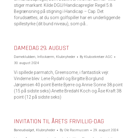
stiger markant. Kilde DGU/Handicapregler Regel 5.8
Begrænsning på stigning i Handicap – Cap. Det
forudsættes, at du som golfspiller har en underliggende
spillestyrke (dit bund niveau), som på…
DAMEDAG 29. AUGUST
Dameklubben
,
Infoskærm
,
Klubnyheder
By
Klubsekretær AGC
30. august 2024
Vi spillede parmatch, Greensome, i fantastisk vejr.
Vinderne blev: Lene Rydahl og Birgitte Borglund
Jørgensen 40 point Bente Bjerre og Annie Sonne 38 point
(15 på sidste seks) Anette Bredahl Koch og Åse Kraft 38
point (12 på sidste seks)
INVITATION TIL ÅRETS FRIVILLIG-DAG
Baneudvalget
,
Klubnyheder
By
Ole Rasmussen
29. august 2024