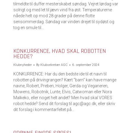
tilmeldte til duffer mesterskabet søndag. Vejret lørdag var
solrigt og med let til jævn vind fra øst. Temperaturerne
nåede helt op mod 28 grader på denne flotte
sensommerdag. Søndag var vinden drejet til sydøst og
tog en smule til…
KONKURRENCE, HVAD SKAL ROBOTTEN
HEDDE?
Klubnyheder
By
Klubsekretær AGC
6. september 2024
KONKURRENCE: Har du den bedste ide til et navn til
robotten på drivingrangen? Kært ”barn” kan have mange
navne, Robert, Preben, Holger, Gerda og Veganeren,
Mowens, Robotnik, Lunte, Elvis, Catwoman eller Nora
Malkeko, eller noget helt andet? Men hvad skal VORES
robot hedde? Send dit forslag til agc@agc.dk, eller skriv
dit forslag i kommentarfeltet på…