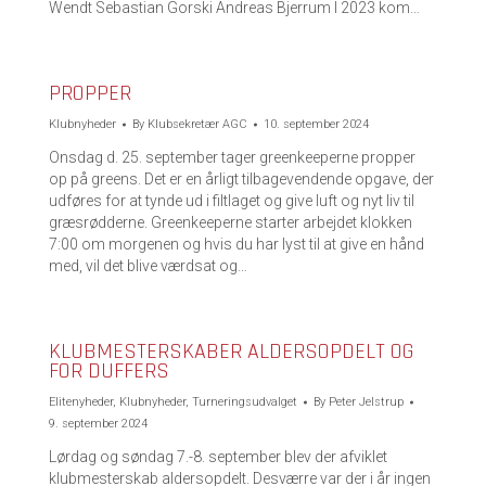
Wendt Sebastian Gorski Andreas Bjerrum I 2023 kom…
PROPPER
Klubnyheder
By
Klubsekretær AGC
10. september 2024
Onsdag d. 25. september tager greenkeeperne propper
op på greens. Det er en årligt tilbagevendende opgave, der
udføres for at tynde ud i filtlaget og give luft og nyt liv til
græsrødderne. Greenkeeperne starter arbejdet klokken
7:00 om morgenen og hvis du har lyst til at give en hånd
med, vil det blive værdsat og…
KLUBMESTERSKABER ALDERSOPDELT OG
FOR DUFFERS
Elitenyheder
,
Klubnyheder
,
Turneringsudvalget
By
Peter Jelstrup
9. september 2024
Lørdag og søndag 7.-8. september blev der afviklet
klubmesterskab aldersopdelt. Desværre var der i år ingen