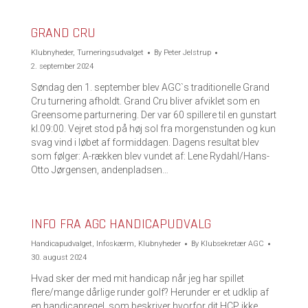
GRAND CRU
Klubnyheder
,
Turneringsudvalget
By
Peter Jelstrup
2. september 2024
Søndag den 1. september blev AGC`s traditionelle Grand
Cru turnering afholdt. Grand Cru bliver afviklet som en
Greensome parturnering. Der var 60 spillere til en gunstart
kl.09:00. Vejret stod på høj sol fra morgenstunden og kun
svag vind i løbet af formiddagen. Dagens resultat blev
som følger: A-rækken blev vundet af: Lene Rydahl/Hans-
Otto Jørgensen, andenpladsen…
INFO FRA AGC HANDICAPUDVALG
Handicapudvalget
,
Infoskærm
,
Klubnyheder
By
Klubsekretær AGC
30. august 2024
Hvad sker der med mit handicap når jeg har spillet
flere/mange dårlige runder golf? Herunder er et udklip af
en handicapregel, som beskriver hvorfor dit HCP ikke