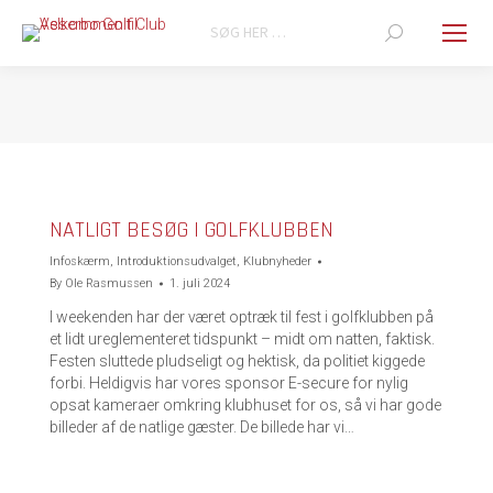
Search:
You are here:
NATLIGT BESØG I GOLFKLUBBEN
Infoskærm
,
Introduktionsudvalget
,
Klubnyheder
By
Ole Rasmussen
1. juli 2024
I weekenden har der været optræk til fest i golfklubben på
et lidt ureglementeret tidspunkt – midt om natten, faktisk.
Festen sluttede pludseligt og hektisk, da politiet kiggede
forbi. Heldigvis har vores sponsor E-secure for nylig
opsat kameraer omkring klubhuset for os, så vi har gode
billeder af de natlige gæster. De billede har vi…