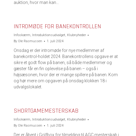
auktion, hvor man kan…
INTROMØDE FOR BANEKONTROLLEN
Infoskærm
,
Introduktionsudvalget
,
Klubnyheder
By
Ole Rasmussen
1. juli 2024
Onsdag er der intromøde for nye medlemmer af
banekontrol-holdet 2024. Banekontrollens opgave er at
sikre et godt flow på banen, så både medlemmer og
gæster får en fin oplevelse på banen – også i
højsæsonen, hvor der er mange spillere på banen. Kom
og hør mere om opgaven på onsdag klokken 18 i
udvalgslokalet.
SHORTGAMEMESTERSKAB
Infoskærm
,
Introduktionsudvalget
,
Klubnyheder
By
Ole Rasmussen
1. juli 2024
Der er åbent i Golfbox for tilmelding til AGC mesterskab i