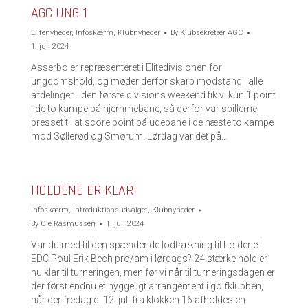
AGC UNG 1
Elitenyheder
,
Infoskærm
,
Klubnyheder
By
Klubsekretær AGC
1. juli 2024
Asserbo er repræsenteret i Elitedivisionen for
ungdomshold, og møder derfor skarp modstand i alle
afdelinger. I den første divisions weekend fik vi kun 1 point
i de to kampe på hjemmebane, så derfor var spillerne
presset til at score point på udebane i de næste to kampe
mod Søllerød og Smørum. Lørdag var det på…
HOLDENE ER KLAR!
Infoskærm
,
Introduktionsudvalget
,
Klubnyheder
By
Ole Rasmussen
1. juli 2024
Var du med til den spændende lodtrækning til holdene i
EDC Poul Erik Bech pro/am i lørdags? 24 stærke hold er
nu klar til turneringen, men før vi når til turneringsdagen er
der først endnu et hyggeligt arrangement i golfklubben,
når der fredag d. 12. juli fra klokken 16 afholdes en