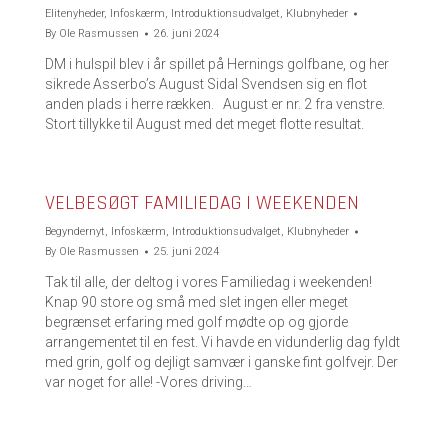
Elitenyheder
,
Infoskærm
,
Introduktionsudvalget
,
Klubnyheder
By
Ole Rasmussen
26. juni 2024
DM i hulspil blev i år spillet på Hernings golfbane, og her
sikrede Asserbo’s August Sidal Svendsen sig en flot
anden plads i herre rækken. August er nr. 2 fra venstre.
Stort tillykke til August med det meget flotte resultat.
VELBESØGT FAMILIEDAG I WEEKENDEN
Begyndernyt
,
Infoskærm
,
Introduktionsudvalget
,
Klubnyheder
By
Ole Rasmussen
25. juni 2024
Tak til alle, der deltog i vores Familiedag i weekenden!
Knap 90 store og små med slet ingen eller meget
begrænset erfaring med golf mødte op og gjorde
arrangementet til en fest. Vi havde en vidunderlig dag fyldt
med grin, golf og dejligt samvær i ganske fint golfvejr. Der
var noget for alle! -Vores driving…