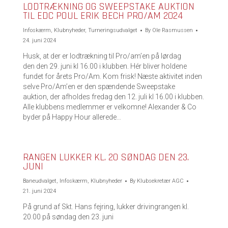
LODTRÆKNING OG SWEEPSTAKE AUKTION
TIL EDC POUL ERIK BECH PRO/AM 2024
Infoskærm
,
Klubnyheder
,
Turneringsudvalget
By
Ole Rasmussen
24. juni 2024
Husk, at der er lodtrækning til Pro/am’en på lørdag
den den 29. juni kl 16.00 i klubben. Hér bliver holdene
fundet for årets Pro/Am. Kom frisk! Næste aktivitet inden
selve Pro/Am’en er den spændende Sweepstake
auktion, der afholdes fredag den 12. juli kl 16.00 i klubben.
Alle klubbens medlemmer er velkomne! Alexander & Co
byder på Happy Hour allerede…
RANGEN LUKKER KL. 20 SØNDAG DEN 23.
JUNI
Baneudvalget
,
Infoskærm
,
Klubnyheder
By
Klubsekretær AGC
21. juni 2024
På grund af Skt. Hans fejring, lukker drivingrangen kl.
20.00 på søndag den 23. juni