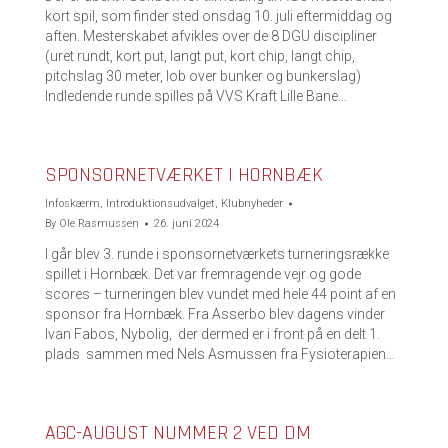
kort spil, som finder sted onsdag 10. juli eftermiddag og
aften. Mesterskabet afvikles over de 8 DGU discipliner
(uret rundt, kort put, langt put, kort chip, langt chip,
pitchslag 30 meter, lob over bunker og bunkerslag)
Indledende runde spilles på VVS Kraft Lille Bane…
SPONSORNETVÆRKET I HORNBÆK
Infoskærm
,
Introduktionsudvalget
,
Klubnyheder
By
Ole Rasmussen
26. juni 2024
I går blev 3. runde i sponsornetværkets turneringsrække
spillet i Hornbæk. Det var fremragende vejr og gode
scores – turneringen blev vundet med hele 44 point af en
sponsor fra Hornbæk. Fra Asserbo blev dagens vinder
Ivan Fabos, Nybolig, der dermed er i front på en delt 1.
plads sammen med Nels Asmussen fra Fysioterapien…
AGC-AUGUST NUMMER 2 VED DM