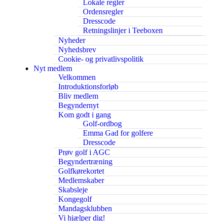
Lokale regler
Ordensregler
Dresscode
Retningslinjer i Teeboxen
Nyheder
Nyhedsbrev
Cookie- og privatlivspolitik
Nyt medlem
Velkommen
Introduktionsforløb
Bliv medlem
Begyndernyt
Kom godt i gang
Golf-ordbog
Emma Gad for golfere
Dresscode
Prøv golf i AGC
Begyndertræning
Golfkørekortet
Medlemskaber
Skabsleje
Kongegolf
Mandagsklubben
Vi hjælper dig!