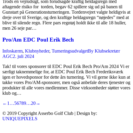
Trods en vejrudsigt, som forudsagde kraftig heldagsregn med
aftagende risiko for torden, begav 62 spillere sig ud på banen til
Gunstart på Generationsturneringen. Tordenvejret valgte heldigvis at
dreje over til Sverige, og den kraftige heldagsregn “nøjedes” med at
blive til silende regn. Flere pars regntøj holdt ikke til alle 18 huller,
men 26 seje par…
Pro/Am EDC Poul Erik Bech
Infoskærm
,
Klubnyheder
,
Turneringsudvalget
By
Klubsekretær
AGC
2. juli 2024
Tak! til vores sponsorer til EDC Poul Erik Bech Pro/Am 2024 Vi er
særligt taknemmelige for, at EDC Poul Erik Bech Frederiksværk
igen er hovedsponsor for dette års turnering. Vi vil gerne ikke kun at
takke vores Pro/AM-sponsorer, men også anbefale deres tjenester og
produkter til alle vores medlemmer. Disse virksomheder støtter vores
klub og…
←
1
…
5
6
7
8
9
…
20
→
© 2019 Copyright Asserbo Golf Club | Design by:
UNIQUEPIXELS