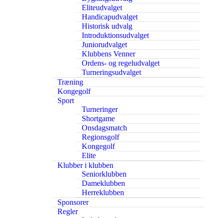
Eliteudvalget
Handicapudvalget
Historisk udvalg
Introduktionsudvalget
Juniorudvalget
Klubbens Venner
Ordens- og regeludvalget
Turneringsudvalget
Træning
Kongegolf
Sport
Turneringer
Shortgame
Onsdagsmatch
Regionsgolf
Kongegolf
Elite
Klubber i klubben
Seniorklubben
Dameklubben
Herreklubben
Sponsorer
Regler