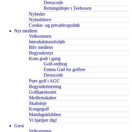
Dresscode
Retningslinjer i Teeboxen
Nyheder
Nyhedsbrev
Cookie- og privatlivspolitik
Nyt medlem
Velkommen
Introduktionsforløb
Bliv medlem
Begyndernyt
Kom godt i gang
Golf-ordbog
Emma Gad for golfere
Dresscode
Prøv golf i AGC
Begyndertræning
Golfkørekortet
Medlemskaber
Skabsleje
Kongegolf
Mandagsklubben
Vi hjælper dig!
Gæst
Velkommen