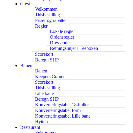
Gæst
Velkommen
Tidsbestilling
Priser og rabatter
Regler
Lokale regler
Ordensregler
Dresscode
Retningslinjer i Teeboxen
Scorekort
Beregn SHP
Banen
Banen
Keepers Corner
Scorekort
Tidsbestilling
Lille bane
Beregn SHP
Konverteringstabel 18-huller
Konverteringstabel forni
Konverteringstabel Lille bane
Hytten
Restaurant
Velkommen