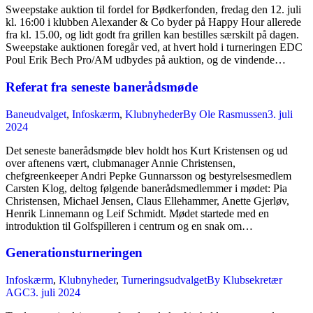
Sweepstake auktion til fordel for Bødkerfonden, fredag den 12. juli
kl. 16:00 i klubben Alexander & Co byder på Happy Hour allerede
fra kl. 15.00, og lidt godt fra grillen kan bestilles særskilt på dagen.
Sweepstake auktionen foregår ved, at hvert hold i turneringen EDC
Poul Erik Bech Pro/AM udbydes på auktion, og de vindende…
Referat fra seneste banerådsmøde
Baneudvalget
,
Infoskærm
,
Klubnyheder
By
Ole Rasmussen
3. juli
2024
Det seneste banerådsmøde blev holdt hos Kurt Kristensen og ud
over aftenens vært, clubmanager Annie Christensen,
chefgreenkeeper Andri Pepke Gunnarsson og bestyrelsesmedlem
Carsten Klog, deltog følgende banerådsmedlemmer i mødet: Pia
Christensen, Michael Jensen, Claus Ellehammer, Anette Gjerløv,
Henrik Linnemann og Leif Schmidt. Mødet startede med en
introduktion til Golfspilleren i centrum og en snak om…
Generationsturneringen
Infoskærm
,
Klubnyheder
,
Turneringsudvalget
By
Klubsekretær
AGC
3. juli 2024