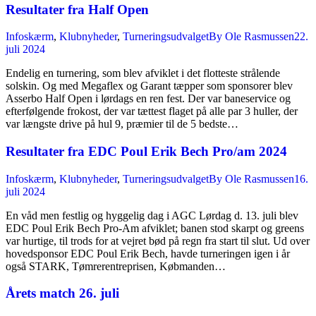
Resultater fra Half Open
Infoskærm
,
Klubnyheder
,
Turneringsudvalget
By
Ole Rasmussen
22.
juli 2024
Endelig en turnering, som blev afviklet i det flotteste strålende
solskin. Og med Megaflex og Garant tæpper som sponsorer blev
Asserbo Half Open i lørdags en ren fest. Der var baneservice og
efterfølgende frokost, der var tættest flaget på alle par 3 huller, der
var længste drive på hul 9, præmier til de 5 bedste…
Resultater fra EDC Poul Erik Bech Pro/am 2024
Infoskærm
,
Klubnyheder
,
Turneringsudvalget
By
Ole Rasmussen
16.
juli 2024
En våd men festlig og hyggelig dag i AGC Lørdag d. 13. juli blev
EDC Poul Erik Bech Pro-Am afviklet; banen stod skarpt og greens
var hurtige, til trods for at vejret bød på regn fra start til slut. Ud over
hovedsponsor EDC Poul Erik Bech, havde turneringen igen i år
også STARK, Tømrerentreprisen, Købmanden…
Årets match 26. juli