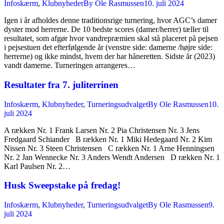
Infoskærm
,
Klubnyheder
By
Ole Rasmussen
10. juli 2024
Igen i år afholdes denne traditionsrige turnering, hvor AGC’s damer
dyster mod herrerne. De 10 bedste scores (damer/herrer) tæller til
resultatet, som afgør hvor vandrepræmien skal stå placeret på pejsen
i pejsestuen det efterfølgende år (venstre side: damerne /højre side:
herrerne) og ikke mindst, hvem der har håneretten. Sidste år (2023)
vandt damerne. Turneringen arrangeres…
Resultater fra 7. juliterrinen
Infoskærm
,
Klubnyheder
,
Turneringsudvalget
By
Ole Rasmussen
10.
juli 2024
A rækken Nr. 1 Frank Larsen Nr. 2 Pia Christensen Nr. 3 Jens
Fredgaard Schiander B rækken Nr. 1 Miki Hedegaard Nr. 2 Kim
Nissen Nr. 3 Steen Christensen C rækken Nr. 1 Arne Henningsen
Nr. 2 Jan Wennecke Nr. 3 Anders Wendt Andersen D rækken Nr. 1
Karl Paulsen Nr. 2…
Husk Sweepstake på fredag!
Infoskærm
,
Klubnyheder
,
Turneringsudvalget
By
Ole Rasmussen
9.
juli 2024