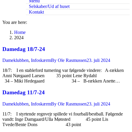
Menu
Selskaber/Ud af huset
Kontakt
You are here:
Home
2024
Damedag 18/7-24
Dameklubben
,
Infoskærm
By
Ole Rasmussen
23. juli 2024
18/7: I en stableford turnering var følgende vindere: A-rækken
Anni Nørgaard Larsen 35 point Lene Rydahl
34 – Miki Hedegaard 34 – B-rækken Anette…
Damedag 11/7-24
Dameklubben
,
Infoskærm
By
Ole Rasmussen
23. juli 2024
11/7: I styrtende regnvejr spillede vi fourball/bestball. Følgende
vandt: Inge Damgaard/Ulla Mønsted 45 point Lis
Tvede/Bente Dons 43 point