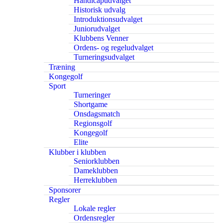
Handicapudvalget
Historisk udvalg
Introduktionsudvalget
Juniorudvalget
Klubbens Venner
Ordens- og regeludvalget
Turneringsudvalget
Træning
Kongegolf
Sport
Turneringer
Shortgame
Onsdagsmatch
Regionsgolf
Kongegolf
Elite
Klubber i klubben
Seniorklubben
Dameklubben
Herreklubben
Sponsorer
Regler
Lokale regler
Ordensregler