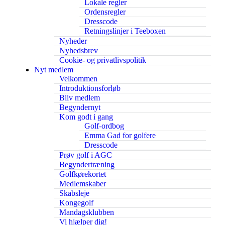
Lokale regler
Ordensregler
Dresscode
Retningslinjer i Teeboxen
Nyheder
Nyhedsbrev
Cookie- og privatlivspolitik
Nyt medlem
Velkommen
Introduktionsforløb
Bliv medlem
Begyndernyt
Kom godt i gang
Golf-ordbog
Emma Gad for golfere
Dresscode
Prøv golf i AGC
Begyndertræning
Golfkørekortet
Medlemskaber
Skabsleje
Kongegolf
Mandagsklubben
Vi hjælper dig!