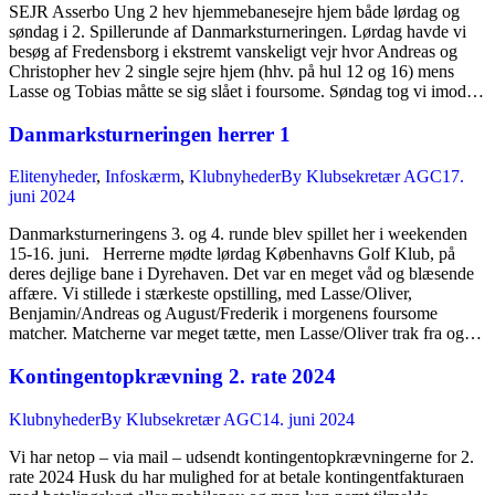
SEJR Asserbo Ung 2 hev hjemmebanesejre hjem både lørdag og
søndag i 2. Spillerunde af Danmarksturneringen. Lørdag havde vi
besøg af Fredensborg i ekstremt vanskeligt vejr hvor Andreas og
Christopher hev 2 single sejre hjem (hhv. på hul 12 og 16) mens
Lasse og Tobias måtte se sig slået i foursome. Søndag tog vi imod…
Danmarksturneringen herrer 1
Elitenyheder
,
Infoskærm
,
Klubnyheder
By
Klubsekretær AGC
17.
juni 2024
Danmarksturneringens 3. og 4. runde blev spillet her i weekenden
15-16. juni. Herrerne mødte lørdag Københavns Golf Klub, på
deres dejlige bane i Dyrehaven. Det var en meget våd og blæsende
affære. Vi stillede i stærkeste opstilling, med Lasse/Oliver,
Benjamin/Andreas og August/Frederik i morgenens foursome
matcher. Matcherne var meget tætte, men Lasse/Oliver trak fra og…
Kontingentopkrævning 2. rate 2024
Klubnyheder
By
Klubsekretær AGC
14. juni 2024
Vi har netop – via mail – udsendt kontingentopkrævningerne for 2.
rate 2024 Husk du har mulighed for at betale kontingentfakturaen