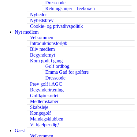
Dresscode
Retningslinjer i Teeboxen
Nyheder
Nyhedsbrev
Cookie- og privatlivspolitik
Nyt medlem
Velkommen
Introduktionsforløb
Bliv medlem
Begyndernyt
Kom godt i gang
Golf-ordbog
Emma Gad for golfere
Dresscode
Prøv golf i AGC
Begyndertræning
Golfkørekortet
Medlemskaber
Skabsleje
Kongegolf
Mandagsklubben
Vi hjælper dig!
Gæst
Velkommen