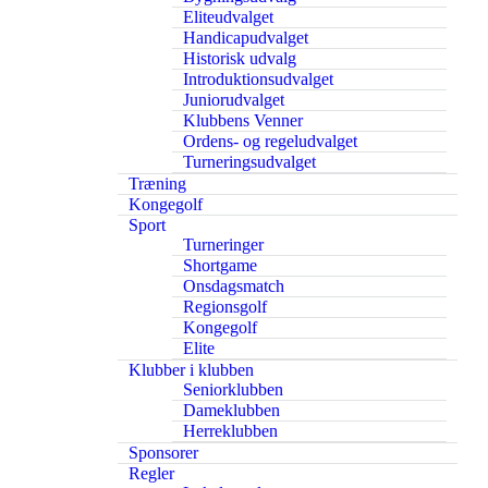
Eliteudvalget
Handicapudvalget
Historisk udvalg
Introduktionsudvalget
Juniorudvalget
Klubbens Venner
Ordens- og regeludvalget
Turneringsudvalget
Træning
Kongegolf
Sport
Turneringer
Shortgame
Onsdagsmatch
Regionsgolf
Kongegolf
Elite
Klubber i klubben
Seniorklubben
Dameklubben
Herreklubben
Sponsorer
Regler