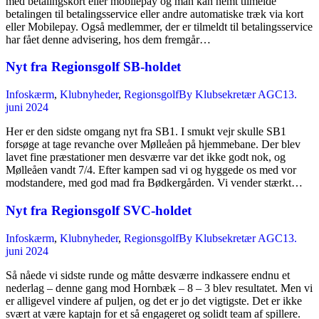
med betalingskort eller mobilepay og man kan nemt tilmelde
betalingen til betalingsservice eller andre automatiske træk via kort
eller Mobilepay. Også medlemmer, der er tilmeldt til betalingsservice
har fået denne advisering, hos dem fremgår…
Nyt fra Regionsgolf SB-holdet
Infoskærm
,
Klubnyheder
,
Regionsgolf
By
Klubsekretær AGC
13.
juni 2024
Her er den sidste omgang nyt fra SB1. I smukt vejr skulle SB1
forsøge at tage revanche over Mølleåen på hjemmebane. Der blev
lavet fine præstationer men desværre var det ikke godt nok, og
Mølleåen vandt 7/4. Efter kampen sad vi og hyggede os med vor
modstandere, med god mad fra Bødkergården. Vi vender stærkt…
Nyt fra Regionsgolf SVC-holdet
Infoskærm
,
Klubnyheder
,
Regionsgolf
By
Klubsekretær AGC
13.
juni 2024
Så nåede vi sidste runde og måtte desværre indkassere endnu et
nederlag – denne gang mod Hornbæk – 8 – 3 blev resultatet. Men vi
er alligevel vindere af puljen, og det er jo det vigtigste. Det er ikke
svært at være kaptajn for et så engageret og solidt team af spillere.