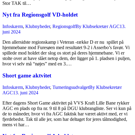
Stor TAK til…
Nyt fra Regionsgolf VD-holdet
Infoskærm
,
Klubnyheder
,
Regionsgolf
By
Klubsekretær AGC
13.
juni 2024
Den allersidste regionskamp i Veteran -række D er nu spillet på
hjemmebane mod Furesøen med resultatet 9-2 i Asserbo’s favør. Vi
spillede mod holdet der slog os stort på deres hjemmebane. Vi er
stolte over at have slået netop dem, der ligger på 1. pladsen i puljen,
hvor vi selv må “nøjes” med en 3.…
Short game aktvitet
Infoskærm
,
Klubnyheder
,
Turneringsudvalget
By
Klubsekretær
AGC
13. juni 2024
Efter dagens Short Game aktivitet på VVS Kraft Lille Bane rykker
AGC en plads op fra nr. 9 til 8 på DGU klubrangliste. Ser vi kun på
de to måneder, hvor vi fra AGC faktisk har været aktivt med, er vi
fjerdebedst. Tak til alle jer, som har deltaget for jeres tålmodighed,
mens vi har…