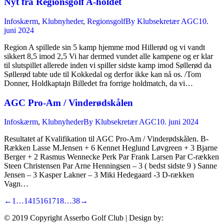
Nyt fra Regionsgolf A-holdet
Infoskærm
,
Klubnyheder
,
Regionsgolf
By
Klubsekretær AGC
10.
juni 2024
Region A spillede sin 5 kamp hjemme mod Hillerød og vi vandt
sikkert 8,5 imod 2,5 Vi har dermed vundet alle kampene og er klar
til slutspillet allerede inden vi spiller sidste kamp imod Søllerød da
Søllerød tabte ude til Kokkedal og derfor ikke kan nå os. /Tom
Donner, Holdkaptajn Billedet fra forrige holdmatch, da vi…
AGC Pro-Am / Vinderødskålen
Infoskærm
,
Klubnyheder
By
Klubsekretær AGC
10. juni 2024
Resultatet af Kvalifikation til AGC Pro-Am / Vinderødskålen. B-
Rækken Lasse M.Jensen + 6 Kennet Heglund Løvgreen + 3 Bjarne
Berger + 2 Rasmus Wennecke Perk Par Frank Larsen Par C-rækken
Steen Christensen Par Arne Henningsen – 3 ( bedst sidste 9 ) Sanne
Jensen – 3 Kasper Lakner – 3 Miki Hedegaard -3 D-rækken
Vagn…
←
1
…
14
15
16
17
18
…
38
→
© 2019 Copyright Asserbo Golf Club | Design by: