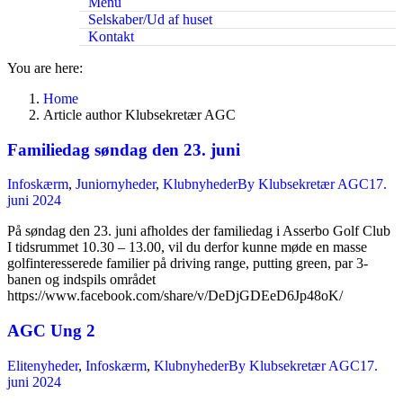
Menu
Selskaber/Ud af huset
Kontakt
You are here:
Home
Article author Klubsekretær AGC
Familiedag søndag den 23. juni
Infoskærm
,
Juniornyheder
,
Klubnyheder
By
Klubsekretær AGC
17.
juni 2024
På søndag den 23. juni afholdes der familiedag i Asserbo Golf Club
I tidsrummet 10.30 – 13.00, vil du derfor kunne møde en masse
golfinteresserede familier på driving range, putting green, par 3-
banen og indspils området
https://www.facebook.com/share/v/DeDjGDEeD6Jp48oK/
AGC Ung 2
Elitenyheder
,
Infoskærm
,
Klubnyheder
By
Klubsekretær AGC
17.
juni 2024