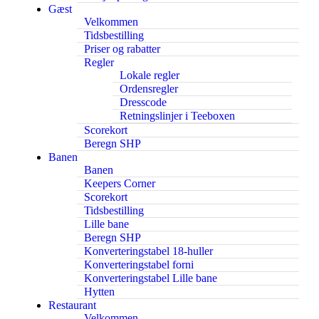
Gæst
Velkommen
Tidsbestilling
Priser og rabatter
Regler
Lokale regler
Ordensregler
Dresscode
Retningslinjer i Teeboxen
Scorekort
Beregn SHP
Banen
Banen
Keepers Corner
Scorekort
Tidsbestilling
Lille bane
Beregn SHP
Konverteringstabel 18-huller
Konverteringstabel forni
Konverteringstabel Lille bane
Hytten
Restaurant
Velkommen