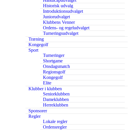
Handicapudvalget
Historisk udvalg
Introduktionsudvalget
Juniorudvalget
Klubbens Venner
Ordens- og regeludvalget
Turneringsudvalget
Træning
Kongegolf
Sport
Turneringer
Shortgame
Onsdagsmatch
Regionsgolf
Kongegolf
Elite
Klubber i klubben
Seniorklubben
Dameklubben
Herreklubben
Sponsorer
Regler
Lokale regler
Ordensregler