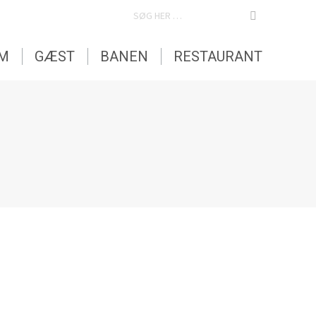
SEARCH:
EM
GÆST
BANEN
RESTAURANT
i shoppen, så der er plads til de nye varer der