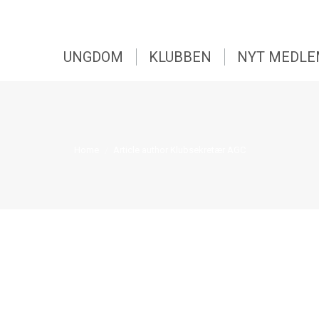
UNGDOM
KLUBBEN
NYT MEDL
You are here:
Home
Article author Klubsekretær AGC
ktober 2025
r ved at lakke mod enden og vi er derfor i gang med, at få ryddet ud 
 poloer, ærmeløse poloer, shorts, nederdele og 3/4 lange…