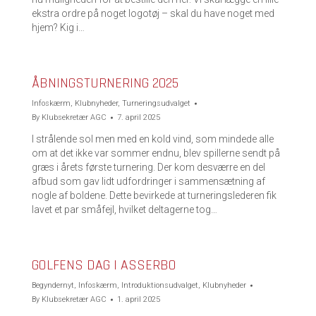
ekstra ordre på noget logotøj – skal du have noget med
hjem? Kig i…
ÅBNINGSTURNERING 2025
Infoskærm
,
Klubnyheder
,
Turneringsudvalget
By
Klubsekretær AGC
7. april 2025
I strålende sol men med en kold vind, som mindede alle
om at det ikke var sommer endnu, blev spillerne sendt på
græs i årets første turnering. Der kom desværre en del
afbud som gav lidt udfordringer i sammensætning af
nogle af boldene. Dette bevirkede at turneringslederen fik
lavet et par småfejl, hvilket deltagerne tog…
GOLFENS DAG I ASSERBO
Begyndernyt
,
Infoskærm
,
Introduktionsudvalget
,
Klubnyheder
By
Klubsekretær AGC
1. april 2025