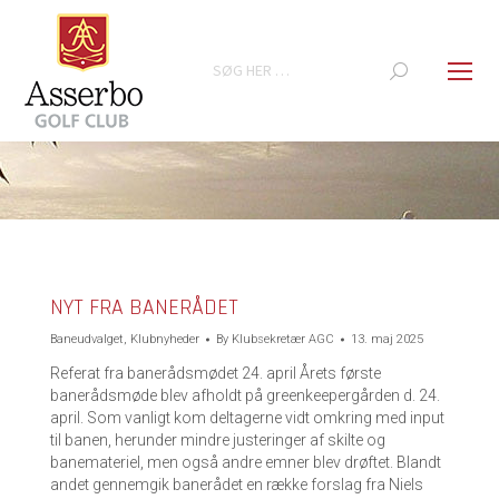
Search:
You are here:
NYT FRA BANERÅDET
Baneudvalget
,
Klubnyheder
By
Klubsekretær AGC
13. maj 2025
Referat fra banerådsmødet 24. april Årets første
banerådsmøde blev afholdt på greenkeepergården d. 24.
april. Som vanligt kom deltagerne vidt omkring med input
til banen, herunder mindre justeringer af skilte og
banemateriel, men også andre emner blev drøftet. Blandt
andet gennemgik banerådet en række forslag fra Niels