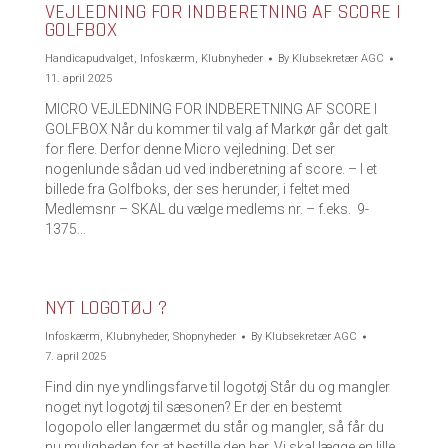
VEJLEDNING FOR INDBERETNING AF SCORE I
GOLFBOX
Handicapudvalget
,
Infoskærm
,
Klubnyheder
By
Klubsekretær AGC
11. april 2025
MICRO VEJLEDNING FOR INDBERETNING AF SCORE I
GOLFBOX Når du kommer til valg af Markør går det galt
for flere. Derfor denne Micro vejledning. Det ser
nogenlunde sådan ud ved indberetning af score. – I et
billede fra Golfboks, der ses herunder, i feltet med
Medlemsnr – SKAL du vælge medlems nr. – f.eks. 9-
1375…
NYT LOGOTØJ ?
Infoskærm
,
Klubnyheder
,
Shopnyheder
By
Klubsekretær AGC
7. april 2025
Find din nye yndlingsfarve til logotøj Står du og mangler
noget nyt logotøj til sæsonen? Er der en bestemt
logopolo eller langærmet du står og mangler, så får du
nu muligheden for at bestille den her. Vi skal lægge en lille