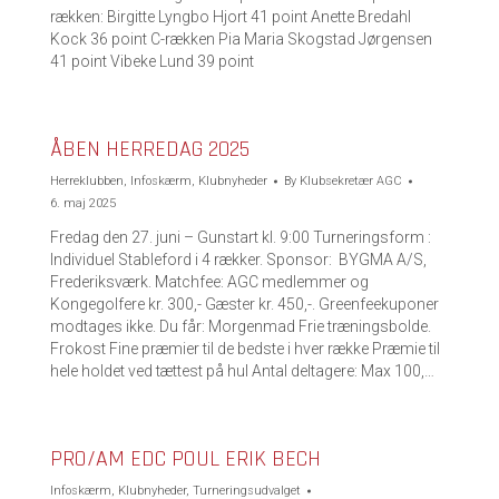
rækken: Birgitte Lyngbo Hjort 41 point Anette Bredahl
Kock 36 point C-rækken Pia Maria Skogstad Jørgensen
41 point Vibeke Lund 39 point
ÅBEN HERREDAG 2025
Herreklubben
,
Infoskærm
,
Klubnyheder
By
Klubsekretær AGC
6. maj 2025
Fredag den 27. juni – Gunstart kl. 9:00 Turneringsform :
Individuel Stableford i 4 rækker. Sponsor: BYGMA A/S,
Frederiksværk. Matchfee: AGC medlemmer og
Kongegolfere kr. 300,- Gæster kr. 450,-. Greenfeekuponer
modtages ikke. Du får: Morgenmad Frie træningsbolde.
Frokost Fine præmier til de bedste i hver række Præmie til
hele holdet ved tættest på hul Antal deltagere: Max 100,…
PRO/AM EDC POUL ERIK BECH
Infoskærm
,
Klubnyheder
,
Turneringsudvalget