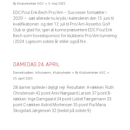
By
Klubsekretær AGC
5. maj 2025
EDC Poul Erik Bech Pro/Am – Succesen fortsætter i
2025! – sæt allerede nu kryds i kalenderen den 15. juni til
kvalifikationen og den 12. juli til Pro/Am Asserbo Golf
Club er glad for, igen at kunne præsentere EDC Poul Erik
Bech som hovedsponsor for klubbens Pro/Am turnering
i 2024. Ligesom sidste år stiller også fire…
DAMEDAG 24. APRIL
Dameklubben
,
Infoskærm
,
Klubnyheder
By
Klubsekretær AGC
25. april 2025
28 damer spillede i dejligt vejr. Resultater: A-rækken: Ruth
Christensen 42 point Anni Nørgaard Larsen 37 point B-
rækken: Inge Damgaard 34 point Lisbet Færgemann 33
point C-rækken Astrid Mortensen 35 point Pia Maria
Skogstad Jørgensen 32 (bedst på sidste 9)