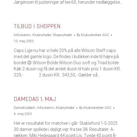
Jørgensen til justeringer af tee 60, herunder nedlæggelse…
TILBUD I SHOPPEN
Infoskærm
,
Klubnyheder
,
Shopnyheder
By
Klubsekretær AGC
13. maj 2025
Caps Lige nu har vi hele 20% på alle Wilson Staff caps
med det gamle logo. De findes i butikken inde til højre på
bordet 😊 Wilson Bolde Wilson Duo soft og Triad bolde
Køb 2 dusin og få det andet dusin til halv pris 1 dusin KR.
229,- 2 dusin KR. 343,50,- Gælder så…
DAMEDAG 1. MAJ
Dameklubben
,
Infoskærm
,
Klubnyheder
By
Klubsekretær AGC
6. maj 2025
Her er resultatet for matchen i går: Stableford 1-5-2025
30 damer spillede i dejligt vejr fra tee 38. Resultater: A-
rækken: Miki Hedegaard 44 point Lis. Tvede 40 point B-