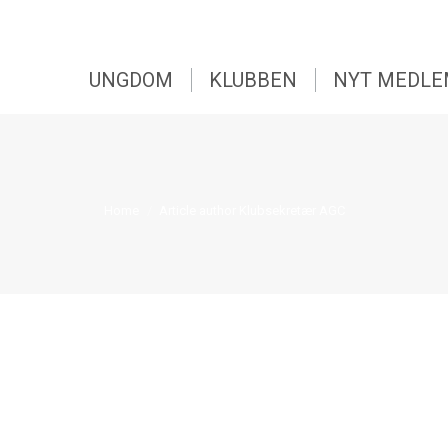
UNGDOM
KLUBBEN
NYT MEDL
You are here:
Home
Article author Klubsekretær AGC
16. april 2024
 har påtaget sig opgaven med at introducere DGU Short Game til AGC’s 
området for at gøre Shortgame til en del af træningsrutinen for AGC’s me