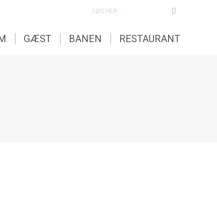
SEARCH:
EM
GÆST
BANEN
RESTAURANT
medlemmer. De er allerede gået i gang og
dlemmer. Tirsdag den 23.…