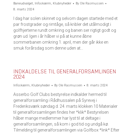
Baneudvalget
,
Infoskærm
,
Klubnyheder
By
Ole Rasmussen
8. marts 2024
I dag har solen skinnet og selvom dagen startede med et
par frostgrader og rimtåge, så kribler det utålmodigt i
golfhjerterne rundt omkring og banen ser rigtigt godt og
grøn ud. Igen i år håber vi på at kunne åbne
sommerbanen omkring 1. april, men der går ikke en
smuk forårsdag som denne uden at…
INDKALDELSE TIL GENERALFORSAMLINGEN
2024
Infoskærm
,
Klubnyheder
By
Ole Rasmussen
8. marts 2024
Asserbo Golf Clubs bestyrelse indkalder hermed til
generalforsamling i Rådhussalen på Syrevej i
Frederiksværk søndag d. 24. marts klokken 10 Materialer
til generalforsamlingen findes her *klik* Bestyrelsen
håber mange medlemmer har lyst til at deltage i
generalforsamlingen, så kom i god tid og undgå kø.
Tilmelding til generalforsamlingen via Golfbox *link* Efter