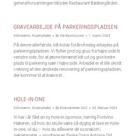
generalforsamlingen tilbyder Restaurant Bødkergården…
GRAVEARBEJDE PÅ PARKERINGSPLADSEN
Infoskærm
,
Klubnyheder
By
Ole Rasmussen
1. marts 2024
På denne allerførste, lidt kolde forårsfredag arbejdes på
parkeringspladsen. Vi flytter jord og grus fra højre side til
venstre side, for at jævne terrænet lidt ud og give bedre
plads til parkering især i højre side. Arbejdet er et lille skridt
i retning af den ønskede renovering af parkeringspladsen,
der kommer til at kræve et…
HOLE-IN-ONE
Infoskærm
,
Klubnyheder
By
Klubsekretær AGC
29. februar 2024
Vi har i år fået en ny hole-in-sponsor, nemlig Portvins
Høkeren, så hvis du skulle være så dygtig at lave en hole-
in-one, vil du – hvis du afleverer dit scorekort i
sekretariatet – modtage en flaske Dona Antónia Old