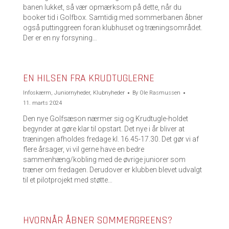
banen lukket, så vær opmærksom på dette, når du
booker tid i Golfbox. Samtidig med sommerbanen åbner
også puttinggreen foran klubhuset og træningsområdet.
Der er en ny forsyning…
EN HILSEN FRA KRUDTUGLERNE
Infoskærm
,
Juniornyheder
,
Klubnyheder
By
Ole Rasmussen
11. marts 2024
Den nye Golfsæson nærmer sig og Krudtugle-holdet
begynder at gøre klar til opstart. Det nye i år bliver at
træningen afholdes fredage kl. 16.45-17.30. Det gør vi af
flere årsager, vi vil gerne have en bedre
sammenhæng/kobling med de øvrige juniorer som
træner om fredagen. Derudover er klubben blevet udvalgt
til et pilotprojekt med støtte…
HVORNÅR ÅBNER SOMMERGREENS?