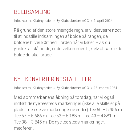
BOLDSAMLING
Infoskærm
,
Klubnyheder
By
Klubsekretær AGC
2. april 2024
På grund af den store mængde regn, er vi desværre nødt
til at indstille indsamlingen af bolde på rangen, da
boldene bliver kørt ned i jorden når vi kører. Hvis du
ønsker at slå bolde, er du velkommen til, selv at samle de
bolde du skal bruge.
NYE KONVERTERINGSTABELLER
Infoskærm
,
Klubnyheder
By
Klubsekretær AGC
26. marts 2024
Med sommerbanens åbning på torsdag, har vi også
indført de nye teesteds markeringer (ikke alle skilte er på
plads, men selve markeringerne er der) Tee 60 – 5.956 m.
Tee 57 – 5.686 m. Tee 52 – 5.188 m. Tee 49 – 4.881 m.
Tee 38 – 3.845 m- De nye tee steds markeringer,
medfører…