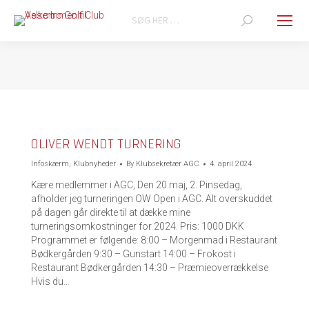
Search:
You are here:
OLIVER WENDT TURNERING
Infoskærm
,
Klubnyheder
By
Klubsekretær AGC
4. april 2024
Kære medlemmer i AGC, Den 20 maj, 2. Pinsedag,
afholder jeg turneringen OW Open i AGC. Alt overskuddet
på dagen går direkte til at dække mine
turneringsomkostninger for 2024. Pris: 1000 DKK
Programmet er følgende: 8:00 – Morgenmad i Restaurant
Bødkergården 9:30 – Gunstart 14:00 – Frokost i
Restaurant Bødkergården 14:30 – Præmieoverrækkelse
Hvis du…