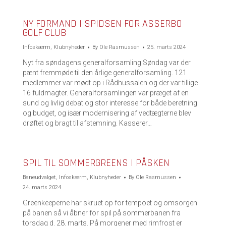
NY FORMAND I SPIDSEN FOR ASSERBO
GOLF CLUB
Infoskærm
,
Klubnyheder
By
Ole Rasmussen
25. marts 2024
Nyt fra søndagens generalforsamling Søndag var der
pænt fremmøde til den årlige generalforsamling. 121
medlemmer var mødt op i Rådhussalen og der var tillige
16 fuldmagter. Generalforsamlingen var præget af en
sund og livlig debat og stor interesse for både beretning
og budget, og især modernisering af vedtægterne blev
drøftet og bragt til afstemning. Kasserer…
SPIL TIL SOMMERGREENS I PÅSKEN
Baneudvalget
,
Infoskærm
,
Klubnyheder
By
Ole Rasmussen
24. marts 2024
Greenkeeperne har skruet op for tempoet og omsorgen
på banen så vi åbner for spil på sommerbanen fra
torsdag d. 28. marts. På morgener med rimfrost er