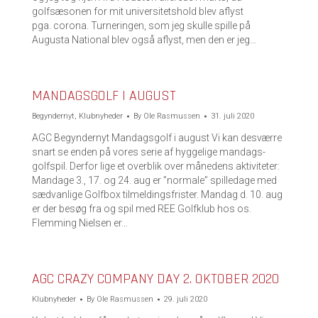
golfsæsonen for mit universitetshold blev aflyst
pga. corona. Turneringen, som jeg skulle spille på
Augusta National blev også aflyst, men den er jeg…
MANDAGSGOLF I AUGUST
Begyndernyt
,
Klubnyheder
By
Ole Rasmussen
31. juli 2020
AGC Begyndernyt Mandagsgolf i august Vi kan desværre
snart se enden på vores serie af hyggelige mandags-
golfspil. Derfor lige et overblik over månedens aktiviteter:
Mandage 3., 17. og 24. aug er ”normale” spilledage med
sædvanlige Golfbox tilmeldingsfrister. Mandag d. 10. aug
er der besøg fra og spil med REE Golfklub hos os.
Flemming Nielsen er…
AGC CRAZY COMPANY DAY 2. OKTOBER 2020
Klubnyheder
By
Ole Rasmussen
29. juli 2020