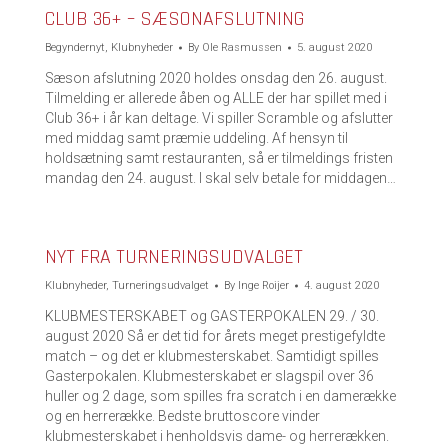
CLUB 36+ – SÆSONAFSLUTNING
Begyndernyt
,
Klubnyheder
By
Ole Rasmussen
5. august 2020
Sæson afslutning 2020 holdes onsdag den 26. august.
Tilmelding er allerede åben og ALLE der har spillet med i
Club 36+ i år kan deltage. Vi spiller Scramble og afslutter
med middag samt præmie uddeling. Af hensyn til
holdsætning samt restauranten, så er tilmeldings fristen
mandag den 24. august. I skal selv betale for middagen…
NYT FRA TURNERINGSUDVALGET
Klubnyheder
,
Turneringsudvalget
By
Inge Roijer
4. august 2020
KLUBMESTERSKABET og GASTERPOKALEN 29. / 30.
august 2020 Så er det tid for årets meget prestigefyldte
match – og det er klubmesterskabet. Samtidigt spilles
Gasterpokalen. Klubmesterskabet er slagspil over 36
huller og 2 dage, som spilles fra scratch i en damerække
og en herrerække. Bedste bruttoscore vinder
klubmesterskabet i henholdsvis dame- og herrerækken.