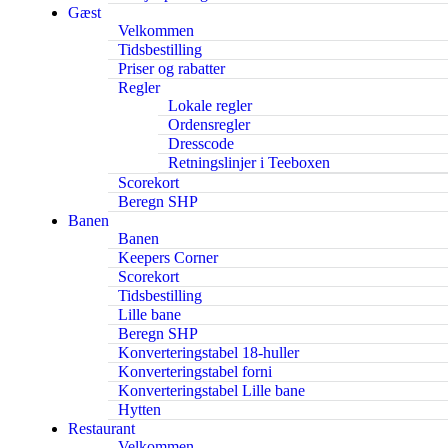
Gæst
Velkommen
Tidsbestilling
Priser og rabatter
Regler
Lokale regler
Ordensregler
Dresscode
Retningslinjer i Teeboxen
Scorekort
Beregn SHP
Banen
Banen
Keepers Corner
Scorekort
Tidsbestilling
Lille bane
Beregn SHP
Konverteringstabel 18-huller
Konverteringstabel forni
Konverteringstabel Lille bane
Hytten
Restaurant
Velkommen