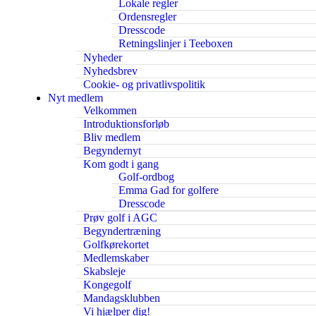
Lokale regler
Ordensregler
Dresscode
Retningslinjer i Teeboxen
Nyheder
Nyhedsbrev
Cookie- og privatlivspolitik
Nyt medlem
Velkommen
Introduktionsforløb
Bliv medlem
Begyndernyt
Kom godt i gang
Golf-ordbog
Emma Gad for golfere
Dresscode
Prøv golf i AGC
Begyndertræning
Golfkørekortet
Medlemskaber
Skabsleje
Kongegolf
Mandagsklubben
Vi hjælper dig!