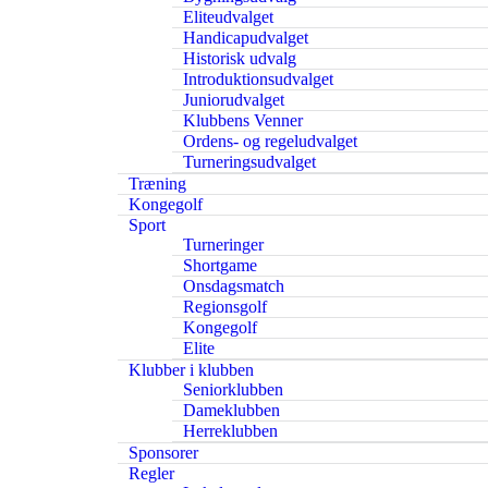
Eliteudvalget
Handicapudvalget
Historisk udvalg
Introduktionsudvalget
Juniorudvalget
Klubbens Venner
Ordens- og regeludvalget
Turneringsudvalget
Træning
Kongegolf
Sport
Turneringer
Shortgame
Onsdagsmatch
Regionsgolf
Kongegolf
Elite
Klubber i klubben
Seniorklubben
Dameklubben
Herreklubben
Sponsorer
Regler