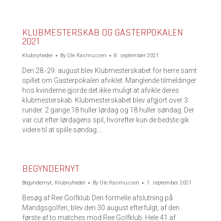
KLUBMESTERSKAB OG GASTERPOKALEN
2021
Klubnyheder
By
Ole Rasmussen
8. september 2021
Den 28.-29. august blev Klubmesterskabet for herre samt
spillet om Gasterpokalen afviklet. Manglende tilmeldinger
hos kvinderne gjorde det ikke muligt at afvikle deres
klubmesterskab. Klubmesterskabet blev afgjort over 3
runder. 2 gange 18 huller lørdag og 18 huller søndag. Der
var cut efter lørdagens spil, hvorefter kun de bedste gik
videre til at spille søndag.…
BEGYNDERNYT
Begyndernyt
,
Klubnyheder
By
Ole Rasmussen
1. september 2021
Besøg af Ree Golfklub Den formelle afslutning på
Mandgsgolfen, blev den 30 august efterfulgt, af den
første af to matches mod Ree Golfklub. Hele 41 af