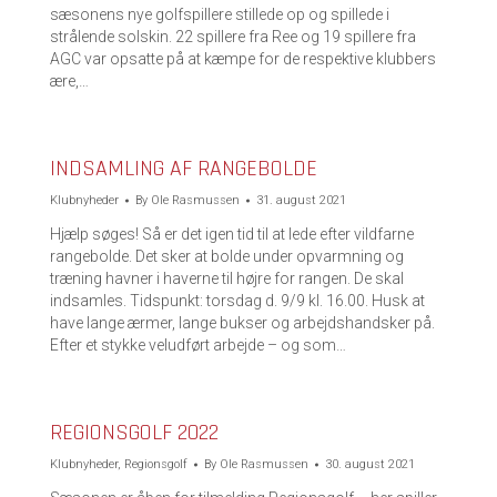
sæsonens nye golfspillere stillede op og spillede i
strålende solskin. 22 spillere fra Ree og 19 spillere fra
AGC var opsatte på at kæmpe for de respektive klubbers
ære,…
INDSAMLING AF RANGEBOLDE
Klubnyheder
By
Ole Rasmussen
31. august 2021
Hjælp søges! Så er det igen tid til at lede efter vildfarne
rangebolde. Det sker at bolde under opvarmning og
træning havner i haverne til højre for rangen. De skal
indsamles. Tidspunkt: torsdag d. 9/9 kl. 16.00. Husk at
have lange ærmer, lange bukser og arbejdshandsker på.
Efter et stykke veludført arbejde – og som…
REGIONSGOLF 2022
Klubnyheder
,
Regionsgolf
By
Ole Rasmussen
30. august 2021