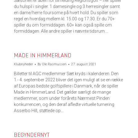
Sæsonen er åben for tilmelding Regionsgolf – her spiller
du hulspil i singler. 1 damesingle og 3 herresingler samt
en dame/herre foursome på hvert hold. Du spiller som
regel en hverdag mellem kl. 15.00 og 17.30. Er du 70+
spiller du om formiddagen. 60+ kan også spille om
formiddagen. Alle andre spiller i nævnte tidsrum.…
MADE IN HIMMERLAND
Klubnyheder
By
Ole Rasmussen
27. august 2021
Billetter til AGC medlemmer Sæt kryds i kalenderen. Den
1.- 4. september 2022 bliver det igen muligt at se en række
af Europas bedste golfspillere i Danmark, når de spiller
Made in HimmerLand. Det gælder særligt de mange
medlemmer, som under forårets Nærmest Pinden
konkurrencen, og den deraf afledte virtuelle turnering
Asserbo Hill, støttede op…
BEGYNDERNYT