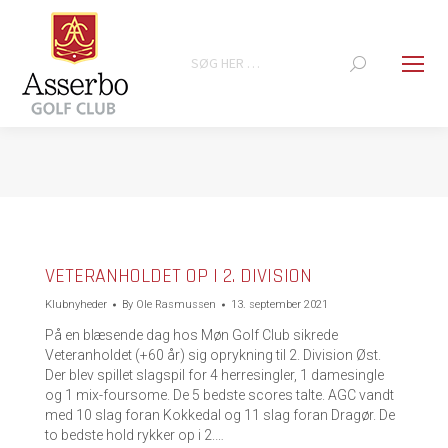
Search:
You are here:
VETERANHOLDET OP I 2. DIVISION
Klubnyheder
By
Ole Rasmussen
13. september 2021
På en blæsende dag hos Møn Golf Club sikrede
Veteranholdet (+60 år) sig oprykning til 2. Division Øst.
Der blev spillet slagspil for 4 herresingler, 1 damesingle
og 1 mix-foursome. De 5 bedste scores talte. AGC vandt
med 10 slag foran Kokkedal og 11 slag foran Dragør. De
to bedste hold rykker op i 2.…