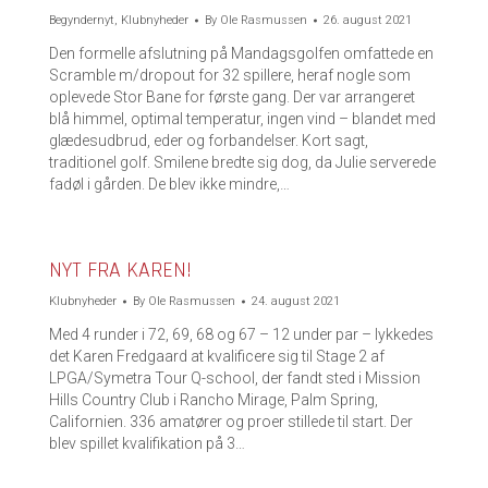
Begyndernyt
,
Klubnyheder
By
Ole Rasmussen
26. august 2021
Den formelle afslutning på Mandagsgolfen omfattede en
Scramble m/dropout for 32 spillere, heraf nogle som
oplevede Stor Bane for første gang. Der var arrangeret
blå himmel, optimal temperatur, ingen vind – blandet med
glædesudbrud, eder og forbandelser. Kort sagt,
traditionel golf. Smilene bredte sig dog, da Julie serverede
fadøl i gården. De blev ikke mindre,…
NYT FRA KAREN!
Klubnyheder
By
Ole Rasmussen
24. august 2021
Med 4 runder i 72, 69, 68 og 67 – 12 under par – lykkedes
det Karen Fredgaard at kvalificere sig til Stage 2 af
LPGA/Symetra Tour Q-school, der fandt sted i Mission
Hills Country Club i Rancho Mirage, Palm Spring,
Californien. 336 amatører og proer stillede til start. Der
blev spillet kvalifikation på 3…