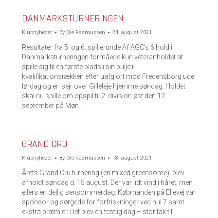
DANMARKSTURNERINGEN
Klubnyheder
By
Ole Rasmussen
24. august 2021
Resultater fra 5. og 6. spillerunde Af AGC’s 6 hold i
Danmarksturneringen formåede kun veteranholdet at
spille sig til en første plads i sin pulje i
kvalifikationsrækken efter uafgjort mod Fredensborg ude
lørdag og en sejr over Gilleleje hjemme søndag. Holdet
skal nu spille om opspil til 2. division øst den 12.
september på Møn…
GRAND CRU
Klubnyheder
By
Ole Rasmussen
18. august 2021
Årets Grand Cru turnering (en mixed greensome), blev
afholdt søndag d. 15 august. Der var lidt vind i håret, men
ellers en dejlig sensommerdag. Købmanden på Ellevej var
sponsor og sørgede for forfriskninger ved hul 7 samt
ekstra præmier. Det blev en festlig dag – stor tak til