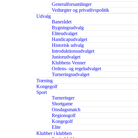
Generalforsamlinger
Vedtægter og privatlivspolitik
Udvalg
Banerådet
Bygningsudvalg
Eliteudvalget
Handicapudvalget
Historisk udvalg
Introduktionsudvalget
Juniorudvalget
Klubbens Venner
Ordens- og regeludvalget
Turneringsudvalget
Træning
Kongegolf
Sport
Turneringer
Shortgame
Onsdagsmatch
Regionsgolf
Kongegolf
Elite
Klubber i klubben