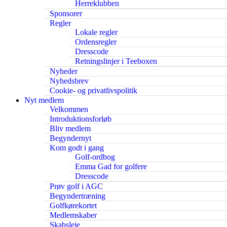
Herreklubben
Sponsorer
Regler
Lokale regler
Ordensregler
Dresscode
Retningslinjer i Teeboxen
Nyheder
Nyhedsbrev
Cookie- og privatlivspolitik
Nyt medlem
Velkommen
Introduktionsforløb
Bliv medlem
Begyndernyt
Kom godt i gang
Golf-ordbog
Emma Gad for golfere
Dresscode
Prøv golf i AGC
Begyndertræning
Golfkørekortet
Medlemskaber
Skabsleje