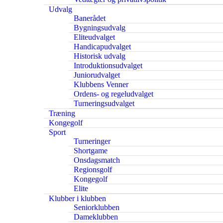
Udvalg
Banerådet
Bygningsudvalg
Eliteudvalget
Handicapudvalget
Historisk udvalg
Introduktionsudvalget
Juniorudvalget
Klubbens Venner
Ordens- og regeludvalget
Turneringsudvalget
Træning
Kongegolf
Sport
Turneringer
Shortgame
Onsdagsmatch
Regionsgolf
Kongegolf
Elite
Klubber i klubben
Seniorklubben
Dameklubben