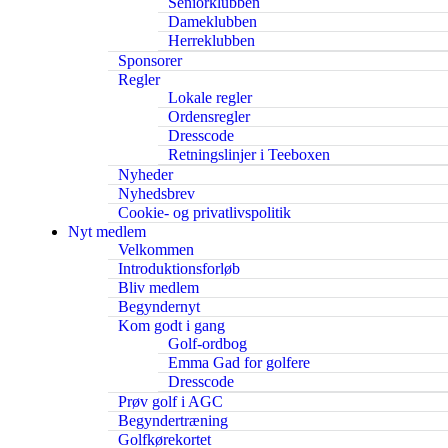
Seniorklubben
Dameklubben
Herreklubben
Sponsorer
Regler
Lokale regler
Ordensregler
Dresscode
Retningslinjer i Teeboxen
Nyheder
Nyhedsbrev
Cookie- og privatlivspolitik
Nyt medlem
Velkommen
Introduktionsforløb
Bliv medlem
Begyndernyt
Kom godt i gang
Golf-ordbog
Emma Gad for golfere
Dresscode
Prøv golf i AGC
Begyndertræning
Golfkørekortet