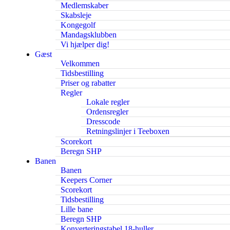
Medlemskaber
Skabsleje
Kongegolf
Mandagsklubben
Vi hjælper dig!
Gæst
Velkommen
Tidsbestilling
Priser og rabatter
Regler
Lokale regler
Ordensregler
Dresscode
Retningslinjer i Teeboxen
Scorekort
Beregn SHP
Banen
Banen
Keepers Corner
Scorekort
Tidsbestilling
Lille bane
Beregn SHP
Konverteringstabel 18-huller