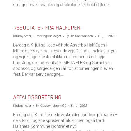
smagsprøver, snacks og chokolade. 24 hold stillede…
RESULTATER FRA HALFOPEN
Klubnyheder
,
Turneringsudvalget
By
Ole Rasmussen
11. juli 2022
Lørdag d. 9. juli spillede 46 hold Asserbo Half Open i
lettere overskyet og blæsende vejr. Det holdt heldigvis tørt,
og vejret lagde bestemt ikke en dæmper på det høje
humør og de fine resultater. MEGA FLEX og Garant var
sponsor, og sørgede igen i år for, at turneringen blev en
fest. Der var servicevogne,…
AFFALDSSORTERING
Klubnyheder
By
Klubsekretær AGC
8. juli 2022
Fredag den 8. juli, fjernede vi skraldespandene på banen –
dels fordi fuglene spreder affaldet, men også fordi
Halsnæs Kommune indfører et nyt