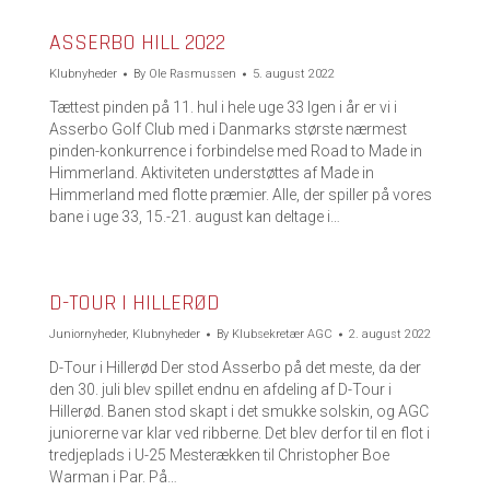
ASSERBO HILL 2022
Klubnyheder
By
Ole Rasmussen
5. august 2022
Tættest pinden på 11. hul i hele uge 33 Igen i år er vi i
Asserbo Golf Club med i Danmarks største nærmest
pinden-konkurrence i forbindelse med Road to Made in
Himmerland. Aktiviteten understøttes af Made in
Himmerland med flotte præmier. Alle, der spiller på vores
bane i uge 33, 15.-21. august kan deltage i…
D-TOUR I HILLERØD
Juniornyheder
,
Klubnyheder
By
Klubsekretær AGC
2. august 2022
D-Tour i Hillerød Der stod Asserbo på det meste, da der
den 30. juli blev spillet endnu en afdeling af D-Tour i
Hillerød. Banen stod skapt i det smukke solskin, og AGC
juniorerne var klar ved ribberne. Det blev derfor til en flot i
tredjeplads i U-25 Mesterækken til Christopher Boe
Warman i Par. På…