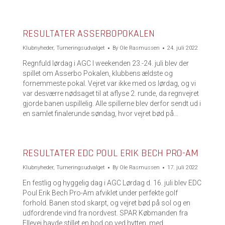
RESULTATER ASSERBOPOKALEN
Klubnyheder
,
Turneringsudvalget
By
Ole Rasmussen
24. juli 2022
Regnfuld lørdag i AGC I weekenden 23.-24. juli blev der
spillet om Asserbo Pokalen, klubbens ældste og
fornemmeste pokal. Vejret var ikke med os lørdag, og vi
var desværre nødsaget til at aflyse 2. runde, da regnvejret
gjorde banen uspillelig. Alle spillerne blev derfor sendt ud i
en samlet finalerunde søndag, hvor vejret bød på…
RESULTATER EDC POUL ERIK BECH PRO-AM
Klubnyheder
,
Turneringsudvalget
By
Ole Rasmussen
17. juli 2022
En festlig og hyggelig dag i AGC Lørdag d. 16. juli blev EDC
Poul Erik Bech Pro-Am afviklet under perfekte golf
forhold. Banen stod skarpt, og vejret bød på sol og en
udfordrende vind fra nordvest. SPAR Købmanden fra
Ellevej havde stillet en bod op ved hytten, med