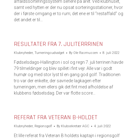
affaldssorteringssystem senere på året. Ved klubhuset,
samt ved hytten er der nu opsat sorteringsstationer, hvor
der i første omgang er to rum; det ene er til “restaffald” og
det andet er til…
RESULTATER FRA 7. JULITERRRINEN
Klubnyheder
,
Turneringsudvalget
By
Ole Rasmussen
8. juli 2022
Fødselsdags-Hallington i sol og regn 7. juli terrinen havde
79 tilmeldinger og blev spillet i fint vejr. Alle var i godt
humør og med stor lyst til en gang god golf. Traditionen
tro var der enkelte, der savnede lagkagen efter
turneringen, men ellers gik det fint med afholdelse af
klubbens fødselsdag. Der var flotte score…
REFERAT FRA VETERAN B-HOLDET
Klubnyheder
,
Regionsgolf
By
Klubsekretær AGC
4. juli 2022
Et lille referat fra Veteran B holdets kaptajn i regionsgolf