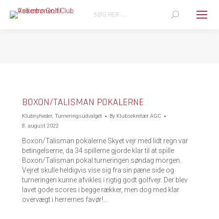
Search:
You are here:
BOXON/TALISMAN POKALERNE
Klubnyheder
,
Turneringsudvalget
By
Klubsekretær AGC
8. august 2022
Boxon/Talisman pokalerne Skyet vejr med lidt regn var
betingelserne, da 34 spillerne gjorde klar til at spille
Boxon/Talisman pokal turneringen søndag morgen.
Vejret skulle heldigvis vise sig fra sin pæne side og
turneringen kunne afvikles i rigtig godt golfvejr. Der blev
lavet gode scores i begge rækker, men dog med klar
overvægt i herrernes favør!…