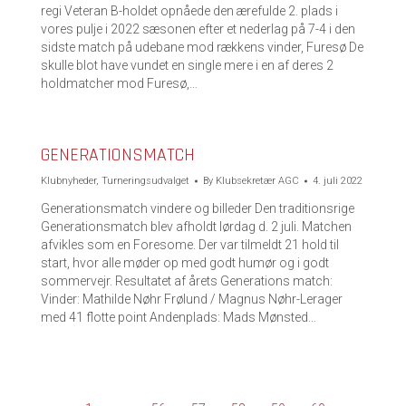
regi Veteran B-holdet opnåede den ærefulde 2. plads i
vores pulje i 2022 sæsonen efter et nederlag på 7-4 i den
sidste match på udebane mod rækkens vinder, Furesø De
skulle blot have vundet en single mere i en af deres 2
holdmatcher mod Furesø,…
GENERATIONSMATCH
Klubnyheder
,
Turneringsudvalget
By
Klubsekretær AGC
4. juli 2022
Generationsmatch vindere og billeder Den traditionsrige
Generationsmatch blev afholdt lørdag d. 2 juli. Matchen
afvikles som en Foresome. Der var tilmeldt 21 hold til
start, hvor alle møder op med godt humør og i godt
sommervejr. Resultatet af årets Generations match:
Vinder: Mathilde Nøhr Frølund / Magnus Nøhr-Lerager
med 41 flotte point Andenplads: Mads Mønsted…