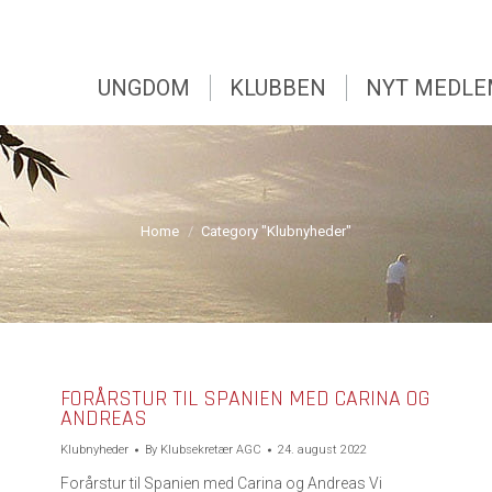
UNGDOM
KLUBBEN
NYT MEDL
UNGDOM
KLUBBEN
NYT MEDL
You are here:
Home
Category "Klubnyheder"
FORÅRSTUR TIL SPANIEN MED CARINA OG
ANDREAS
Klubnyheder
By
Klubsekretær AGC
24. august 2022
Forårstur til Spanien med Carina og Andreas Vi