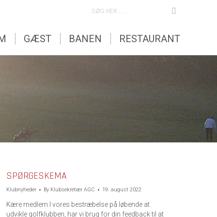
SEARCH:
EM
GÆST
BANEN
RESTAURANT
EM
GÆST
BANEN
RESTAURANT
SPØRGESKEMA
Klubnyheder
By
Klubsekretær AGC
19. august 2022
Kære medlem I vores bestræbelse på løbende at
udvikle golfklubben, har vi brug for din feedback til at