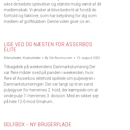
sikre de bedste oplevelser og største mulig værdi af dit
medlemskab. Vi ønsker at blive bedre til at forstå de
forhold og faktorer, som har betydning for dig som
medlem af golfklubben. Denne viden giver os en…
LIGE VED OG NÆSTEN FOR ASSERBOS
ELITE
Elitenyheder
,
Klubnyheder
By
Ole Rasmussen
15. august 2022
Tilbageblik på weekendens Danmarksturnering Der
var flere måder sved på panden i weekenden, hvor
flere af Asserbos elitehold spillede om puljesejren i
Danmarksturneringen. Der var langt op til en sand
puljegyser for herrernes 2. hold, der kæmpede om at
vinde pulje 7 i herrernes 3. division. Med en sikker sejr
på hele 12-0 mod Smørum…
GOLFBOX – NY BRUGERFLADE