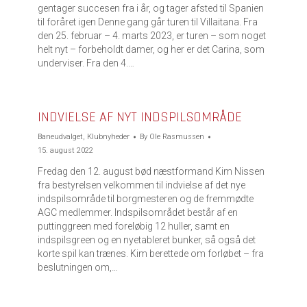
gentager succesen fra i år, og tager afsted til Spanien
til foråret igen Denne gang går turen til Villaitana. Fra
den 25. februar – 4. marts 2023, er turen – som noget
helt nyt – forbeholdt damer, og her er det Carina, som
underviser. Fra den 4.…
INDVIELSE AF NYT INDSPILSOMRÅDE
Baneudvalget
,
Klubnyheder
By
Ole Rasmussen
15. august 2022
Fredag den 12. august bød næstformand Kim Nissen
fra bestyrelsen velkommen til indvielse af det nye
indspilsområde til borgmesteren og de fremmødte
AGC medlemmer. Indspilsområdet består af en
puttinggreen med foreløbig 12 huller, samt en
indspilsgreen og en nyetableret bunker, så også det
korte spil kan trænes. Kim berettede om forløbet – fra
beslutningen om,…