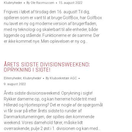
Klubnyheder
By
Ole Rasmussen
15. august 2022
Frigives i løbet af tirsdag den 16. august! Til dig,
spilleren som er vant til at bruge GolfBox, har Golfbox
nu lavet en ny og moderne version af brugerfladen,
med ny teknologi og skalerbart til alle enheder, både
liggende og stående. Funktionerne er de samme. Der
er ikke kommet nye. Men oplevelsen er ny og…
ÅRETS SIDSTE DIVISIONSWEEKEND:
OPRYKNING I SIGTE!
Elitenyheder
,
Klubnyheder
By
Klubsekretær AGC
9. august 2022
Årets sidste divisionsweekend: Oprykning i sigte!
Rykker damerne op, og kan herrerne holde trit med
Hillerød og Hjortespring? Det er nogle af de spørgsmål
vi får svar på efter årets sidste to runder af
Danmarksturneringen, der spilles den kommende
weekend. Vores damehold fører, måske lidt
overraskende, pulje 2 øst i 1. divisionen og kan med…