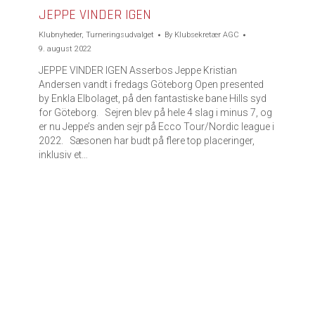
JEPPE VINDER IGEN
Klubnyheder
,
Turneringsudvalget
By
Klubsekretær AGC
9. august 2022
JEPPE VINDER IGEN Asserbos Jeppe Kristian
Andersen vandt i fredags Göteborg Open presented
by Enkla Elbolaget, på den fantastiske bane Hills syd
for Göteborg. Sejren blev på hele 4 slag i minus 7, og
er nu Jeppe’s anden sejr på Ecco Tour/Nordic league i
2022. Sæsonen har budt på flere top placeringer,
inklusiv et…