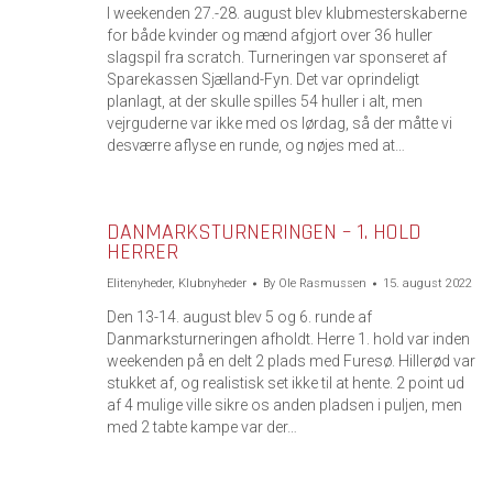
I weekenden 27.-28. august blev klubmesterskaberne
for både kvinder og mænd afgjort over 36 huller
slagspil fra scratch. Turneringen var sponseret af
Sparekassen Sjælland-Fyn. Det var oprindeligt
planlagt, at der skulle spilles 54 huller i alt, men
vejrguderne var ikke med os lørdag, så der måtte vi
desværre aflyse en runde, og nøjes med at…
DANMARKSTURNERINGEN – 1. HOLD
HERRER
Elitenyheder
,
Klubnyheder
By
Ole Rasmussen
15. august 2022
Den 13-14. august blev 5 og 6. runde af
Danmarksturneringen afholdt. Herre 1. hold var inden
weekenden på en delt 2 plads med Furesø. Hillerød var
stukket af, og realistisk set ikke til at hente. 2 point ud
af 4 mulige ville sikre os anden pladsen i puljen, men
med 2 tabte kampe var der…