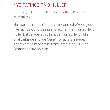
NYE RATINGS PÅ 9 HULLER
Baneudvalget
,
Infoskærm
,
Klubnyheder
By
Ole Rasmussen
26. marts 2025
Når sommerbanen åbner, er vi klar med WHS og de
nye ratings og fordeling af slag, når man kun spiller 9
huller. Det betyder at spillere, der kun spiller 9 huller,
skal vælge den rigtige “bane” for at få skrevet et
scorekort ud med det korrekte antal slag. DGU og
Golfbox er klar med en…