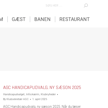
SEARCH:
EM
GÆST
BANEN
RESTAURANT
EM
GÆST
BANEN
RESTAURANT
AGC HANDICAPUDVALG, NY SÆSON 2025
Handicapudvalget
,
Infoskærm
,
Klubnyheder
By
Klubsekretær AGC
1. april 2025
AGC Handicapudvalg, ny sæson 2025. Når du læser