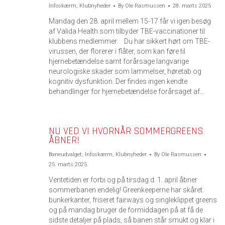
Infoskærm
,
Klubnyheder
By
Ole Rasmussen
28. marts 2025
Mandag den 28. april mellem 15-17 får vi igen besøg
af Valida Health som tilbyder TBE-vaccinationer til
klubbens medlemmer. Du har sikkert hørt om TBE-
virussen, der florerer i flåter, som kan føre til
hjernebetændelse samt forårsage langvarige
neurologiske skader som lammelser, høretab og
kognitiv dysfunktion. Der findes ingen kendte
behandlinger for hjernebetændelse forårsaget af…
NU VED VI HVORNÅR SOMMERGREENS
ÅBNER!
Baneudvalget
,
Infoskærm
,
Klubnyheder
By
Ole Rasmussen
25. marts 2025
Ventetiden er forbi og på tirsdag d. 1. april åbner
sommerbanen endelig! Greenkeeperne har skåret
bunkerkanter, friseret fairways og singleklippet greens
og på mandag bruger de formiddagen på at få de
sidste detaljer på plads, så banen står smukt og klar i