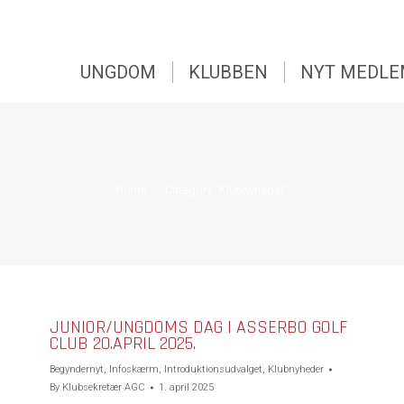
UNGDOM
KLUBBEN
NYT MEDL
UNGDOM
KLUBBEN
NYT MEDL
You are here:
Home
Category "Klubnyheder"
JUNIOR/UNGDOMS DAG I ASSERBO GOLF
CLUB 20.APRIL 2025.
Begyndernyt
,
Infoskærm
,
Introduktionsudvalget
,
Klubnyheder
By
Klubsekretær AGC
1. april 2025