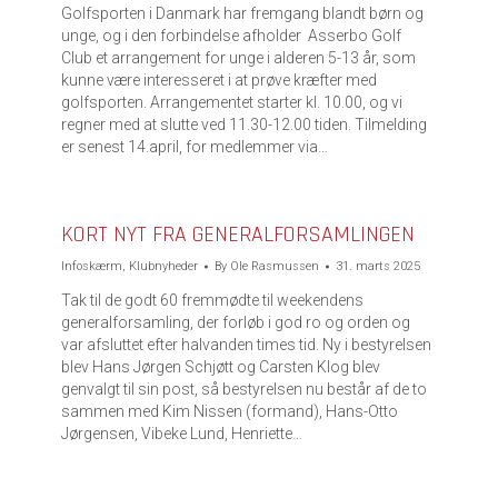
Golfsporten i Danmark har fremgang blandt børn og
unge, og i den forbindelse afholder Asserbo Golf
Club et arrangement for unge i alderen 5-13 år, som
kunne være interesseret i at prøve kræfter med
golfsporten. Arrangementet starter kl. 10.00, og vi
regner med at slutte ved 11.30-12.00 tiden. Tilmelding
er senest 14.april, for medlemmer via…
KORT NYT FRA GENERALFORSAMLINGEN
Infoskærm
,
Klubnyheder
By
Ole Rasmussen
31. marts 2025
Tak til de godt 60 fremmødte til weekendens
generalforsamling, der forløb i god ro og orden og
var afsluttet efter halvanden times tid. Ny i bestyrelsen
blev Hans Jørgen Schjøtt og Carsten Klog blev
genvalgt til sin post, så bestyrelsen nu består af de to
sammen med Kim Nissen (formand), Hans-Otto
Jørgensen, Vibeke Lund, Henriette…