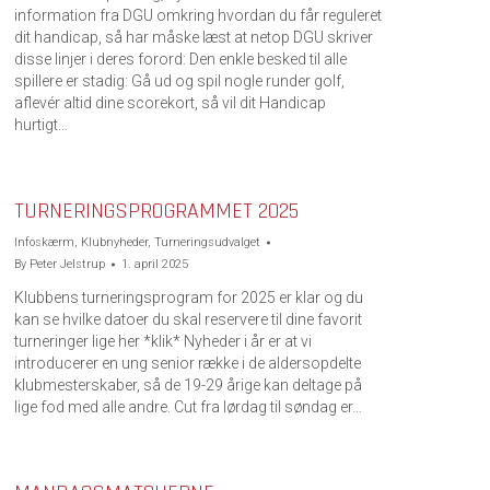
information fra DGU omkring hvordan du får reguleret
dit handicap, så har måske læst at netop DGU skriver
disse linjer i deres forord: Den enkle besked til alle
spillere er stadig: Gå ud og spil nogle runder golf,
aflevér altid dine scorekort, så vil dit Handicap
hurtigt…
TURNERINGSPROGRAMMET 2025
Infoskærm
,
Klubnyheder
,
Turneringsudvalget
By
Peter Jelstrup
1. april 2025
Klubbens turneringsprogram for 2025 er klar og du
kan se hvilke datoer du skal reservere til dine favorit
turneringer lige her *klik* Nyheder i år er at vi
introducerer en ung senior række i de aldersopdelte
klubmesterskaber, så de 19-29 årige kan deltage på
lige fod med alle andre. Cut fra lørdag til søndag er…