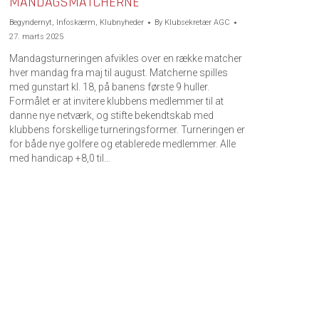
MANDAGSMATCHERNE
Begyndernyt
,
Infoskærm
,
Klubnyheder
By
Klubsekretær AGC
27. marts 2025
Mandagsturneringen afvikles over en række matcher
hver mandag fra maj til august. Matcherne spilles
med gunstart kl. 18, på banens første 9 huller.
Formålet er at invitere klubbens medlemmer til at
danne nye netværk, og stifte bekendtskab med
klubbens forskellige turneringsformer. Turneringen er
for både nye golfere og etablerede medlemmer. Alle
med handicap +8,0 til…