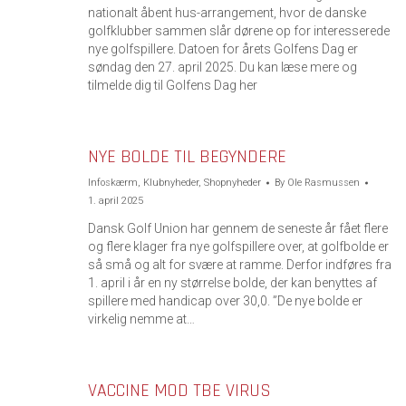
nationalt åbent hus-arrangement, hvor de danske
golfklubber sammen slår dørene op for interesserede
nye golfspillere. Datoen for årets Golfens Dag er
søndag den 27. april 2025. Du kan læse mere og
tilmelde dig til Golfens Dag her
NYE BOLDE TIL BEGYNDERE
Infoskærm
,
Klubnyheder
,
Shopnyheder
By
Ole Rasmussen
1. april 2025
Dansk Golf Union har gennem de seneste år fået flere
og flere klager fra nye golfspillere over, at golfbolde er
så små og alt for svære at ramme. Derfor indføres fra
1. april i år en ny størrelse bolde, der kan benyttes af
spillere med handicap over 30,0. ”De nye bolde er
virkelig nemme at…
VACCINE MOD TBE VIRUS