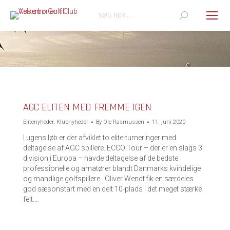
Search:
You are here:
AGC ELITEN MED FREMME IGEN
Elitenyheder
,
Klubnyheder
By
Ole Rasmussen
11. juni 2020
I ugens løb er der afviklet to elite-turneringer med
deltagelse af AGC spillere. ECCO Tour – der er en slags 3
division i Europa – havde deltagelse af de bedste
professionelle og amatører blandt Danmarks kvindelige
og mandlige golfspillere. Oliver Wendt fik en særdeles
god sæsonstart med en delt 10-plads i det meget stærke
felt.…