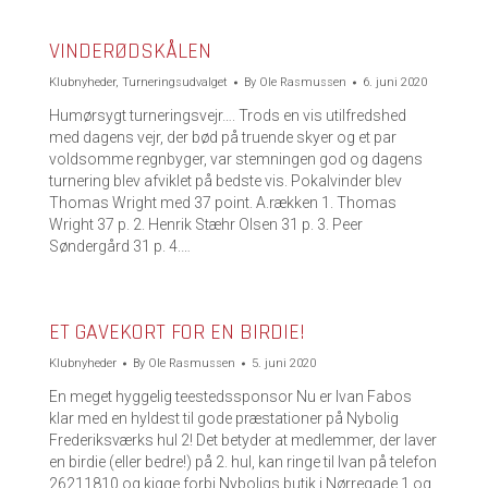
VINDERØDSKÅLEN
Klubnyheder
,
Turneringsudvalget
By
Ole Rasmussen
6. juni 2020
Humørsygt turneringsvejr…. Trods en vis utilfredshed
med dagens vejr, der bød på truende skyer og et par
voldsomme regnbyger, var stemningen god og dagens
turnering blev afviklet på bedste vis. Pokalvinder blev
Thomas Wright med 37 point. A.rækken 1. Thomas
Wright 37 p. 2. Henrik Stæhr Olsen 31 p. 3. Peer
Søndergård 31 p. 4.…
ET GAVEKORT FOR EN BIRDIE!
Klubnyheder
By
Ole Rasmussen
5. juni 2020
En meget hyggelig teestedssponsor Nu er Ivan Fabos
klar med en hyldest til gode præstationer på Nybolig
Frederiksværks hul 2! Det betyder at medlemmer, der laver
en birdie (eller bedre!) på 2. hul, kan ringe til Ivan på telefon
26211810 og kigge forbi Nyboligs butik i Nørregade 1 og