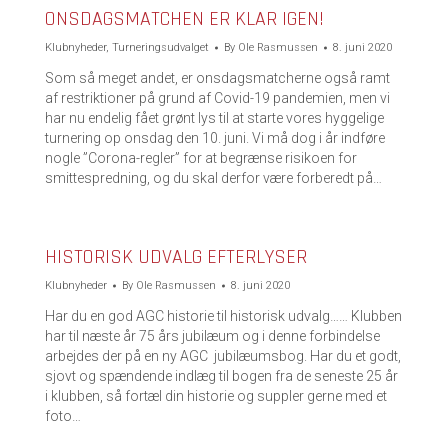
ONSDAGSMATCHEN ER KLAR IGEN!
Klubnyheder
,
Turneringsudvalget
By
Ole Rasmussen
8. juni 2020
Som så meget andet, er onsdagsmatcherne også ramt
af restriktioner på grund af Covid-19 pandemien, men vi
har nu endelig fået grønt lys til at starte vores hyggelige
turnering op onsdag den 10. juni. Vi må dog i år indføre
nogle ”Corona-regler” for at begrænse risikoen for
smittespredning, og du skal derfor være forberedt på…
HISTORISK UDVALG EFTERLYSER
Klubnyheder
By
Ole Rasmussen
8. juni 2020
Har du en god AGC historie til historisk udvalg…… Klubben
har til næste år 75 års jubilæum og i denne forbindelse
arbejdes der på en ny AGC jubilæumsbog. Har du et godt,
sjovt og spændende indlæg til bogen fra de seneste 25 år
i klubben, så fortæl din historie og suppler gerne med et
foto…