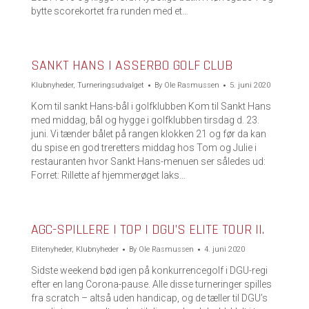
bytte scorekortet fra runden med et…
SANKT HANS I ASSERBO GOLF CLUB
Klubnyheder
,
Turneringsudvalget
By
Ole Rasmussen
5. juni 2020
Kom til sankt Hans-bål i golfklubben Kom til Sankt Hans
med middag, bål og hygge i golfklubben tirsdag d. 23.
juni. Vi tænder bålet på rangen klokken 21 og før da kan
du spise en god treretters middag hos Tom og Julie i
restauranten hvor Sankt Hans-menuen ser således ud:
Forret: Rillette af hjemmerøget laks…
AGC-SPILLERE I TOP I DGU’S ELITE TOUR II.
Elitenyheder
,
Klubnyheder
By
Ole Rasmussen
4. juni 2020
Sidste weekend bød igen på konkurrencegolf i DGU-regi
efter en lang Corona-pause. Alle disse turneringer spilles
fra scratch – altså uden handicap, og de tæller til DGU’s