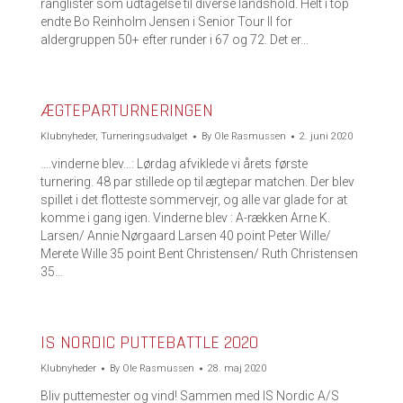
ranglister som udtagelse til diverse landshold. Helt i top
endte Bo Reinholm Jensen i Senior Tour II for
aldergruppen 50+ efter runder i 67 og 72. Det er…
ÆGTEPARTURNERINGEN
Klubnyheder
,
Turneringsudvalget
By
Ole Rasmussen
2. juni 2020
….vinderne blev…: Lørdag afviklede vi årets første
turnering. 48 par stillede op til ægtepar matchen. Der blev
spillet i det flotteste sommervejr, og alle var glade for at
komme i gang igen. Vinderne blev : A-rækken Arne K.
Larsen/ Annie Nørgaard Larsen 40 point Peter Wille/
Merete Wille 35 point Bent Christensen/ Ruth Christensen
35…
IS NORDIC PUTTEBATTLE 2020
Klubnyheder
By
Ole Rasmussen
28. maj 2020
Bliv puttemester og vind! Sammen med IS Nordic A/S