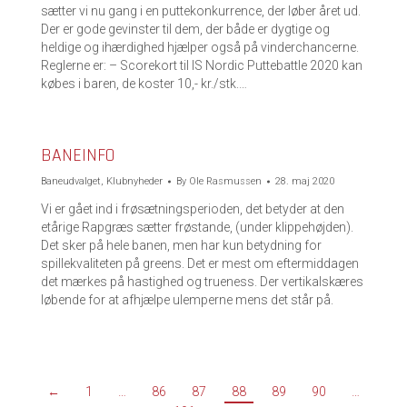
sætter vi nu gang i en puttekonkurrence, der løber året ud.
Der er gode gevinster til dem, der både er dygtige og
heldige og ihærdighed hjælper også på vinderchancerne.
Reglerne er: – Scorekort til IS Nordic Puttebattle 2020 kan
købes i baren, de koster 10,- kr./stk.…
BANEINFO
Baneudvalget
,
Klubnyheder
By
Ole Rasmussen
28. maj 2020
Vi er gået ind i frøsætningsperioden, det betyder at den
etårige Rapgræs sætter frøstande, (under klippehøjden).
Det sker på hele banen, men har kun betydning for
spillekvaliteten på greens. Det er mest om eftermiddagen
det mærkes på hastighed og trueness. Der vertikalskæres
løbende for at afhjælpe ulemperne mens det står på.
←
1
…
86
87
88
89
90
…