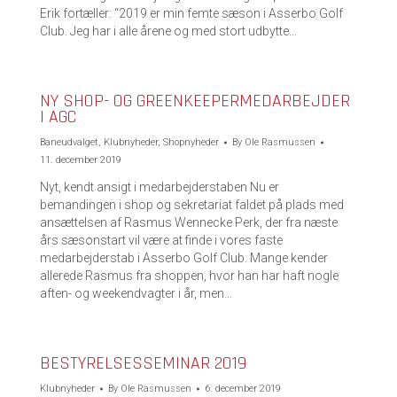
Erik fortæller: “2019 er min femte sæson i Asserbo Golf
Club. Jeg har i alle årene og med stort udbytte…
NY SHOP- OG GREENKEEPERMEDARBEJDER
I AGC
Baneudvalget
,
Klubnyheder
,
Shopnyheder
By
Ole Rasmussen
11. december 2019
Nyt, kendt ansigt i medarbejderstaben Nu er
bemandingen i shop og sekretariat faldet på plads med
ansættelsen af Rasmus Wennecke Perk, der fra næste
års sæsonstart vil være at finde i vores faste
medarbejderstab i Asserbo Golf Club. Mange kender
allerede Rasmus fra shoppen, hvor han har haft nogle
aften- og weekendvagter i år, men…
BESTYRELSESSEMINAR 2019
Klubnyheder
By
Ole Rasmussen
6. december 2019