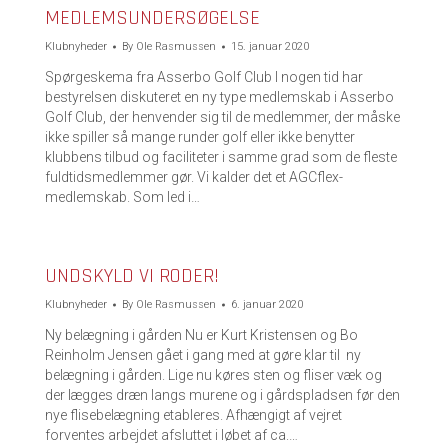
MEDLEMSUNDERSØGELSE
Klubnyheder
By
Ole Rasmussen
15. januar 2020
Spørgeskema fra Asserbo Golf Club I nogen tid har
bestyrelsen diskuteret en ny type medlemskab i Asserbo
Golf Club, der henvender sig til de medlemmer, der måske
ikke spiller så mange runder golf eller ikke benytter
klubbens tilbud og faciliteter i samme grad som de fleste
fuldtidsmedlemmer gør. Vi kalder det et AGCflex-
medlemskab. Som led i…
UNDSKYLD VI RODER!
Klubnyheder
By
Ole Rasmussen
6. januar 2020
Ny belægning i gården Nu er Kurt Kristensen og Bo
Reinholm Jensen gået i gang med at gøre klar til ny
belægning i gården. Lige nu køres sten og fliser væk og
der lægges dræn langs murene og i gårdspladsen før den
nye flisebelægning etableres. Afhængigt af vejret
forventes arbejdet afsluttet i løbet af ca.…