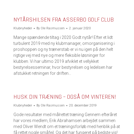
NYTÅRSHILSEN FRA ASSERBO GOLF CLUB
Klubnyheder
By
Ole Rasmussen
2. januar 2020
Mange spændende tiltag i 2020 Godt nytår! Efter et lidt
turbulent 2019 med ny klubmanager, omorganisering i
proshoppen og ny trænerstab er vi nu igen på den helt
rigtige vej med nye og mere fleksible løsninger for
klubben. Vi har ultimo 2019 afviklet et vellykket
bestyrelsesseminar, hvor bestyrelsen og ledelsen har
afstukket retningen for driften…
HUSK DIN TRÆNING – OGSÅ OM VINTEREN!
Klubnyheder
By
Ole Rasmussen
20. december 2019
Gode resultater med målrettet træning Gennem efteråret
har vores medlem, Erik Abrahamsen arbejdet sammen
med Oliver Wendt om et træningsforløb med henblik på at
få rettet nogle småfejl. Og det har fungeret på bedste vis!