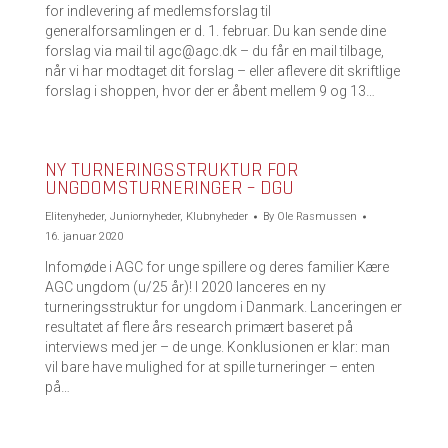
for indlevering af medlemsforslag til
generalforsamlingen er d. 1. februar. Du kan sende dine
forslag via mail til agc@agc.dk – du får en mail tilbage,
når vi har modtaget dit forslag – eller aflevere dit skriftlige
forslag i shoppen, hvor der er åbent mellem 9 og 13…
NY TURNERINGSSTRUKTUR FOR
UNGDOMSTURNERINGER – DGU
Elitenyheder
,
Juniornyheder
,
Klubnyheder
By
Ole Rasmussen
16. januar 2020
Infomøde i AGC for unge spillere og deres familier Kære
AGC ungdom (u/25 år)! I 2020 lanceres en ny
turneringsstruktur for ungdom i Danmark. Lanceringen er
resultatet af flere års research primært baseret på
interviews med jer – de unge. Konklusionen er klar: man
vil bare have mulighed for at spille turneringer – enten
på…