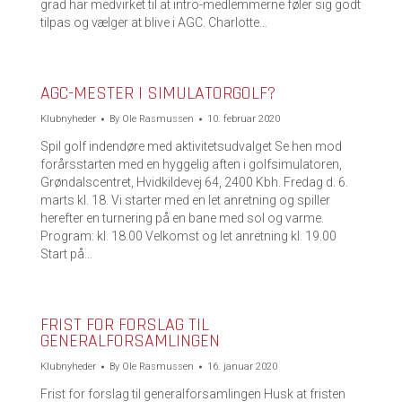
grad har medvirket til at intro-medlemmerne føler sig godt
tilpas og vælger at blive i AGC. Charlotte…
AGC-MESTER I SIMULATORGOLF?
Klubnyheder
By
Ole Rasmussen
10. februar 2020
Spil golf indendøre med aktivitetsudvalget Se hen mod
forårsstarten med en hyggelig aften i golfsimulatoren,
Grøndalscentret, Hvidkildevej 64, 2400 Kbh. Fredag d. 6.
marts kl. 18. Vi starter med en let anretning og spiller
herefter en turnering på en bane med sol og varme.
Program: kl. 18.00 Velkomst og let anretning kl. 19.00
Start på…
FRIST FOR FORSLAG TIL
GENERALFORSAMLINGEN
Klubnyheder
By
Ole Rasmussen
16. januar 2020
Frist for forslag til generalforsamlingen Husk at fristen